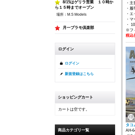
8/15はゲリラ営業 １０時か
・主
ら１５時までオープン
・履
・エ
場所：M.S Models
・マ
・ 
月一プラモ倶楽部
※フ
税込価
ログイン
ログイン
新規登録はこちら
ショッピングカート
カートは空です。
タコム
商品カテゴリ一覧
AH