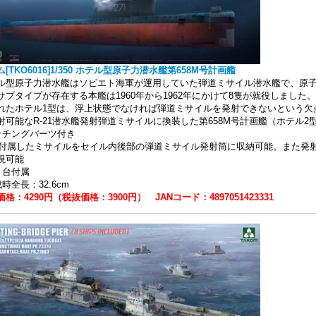
[TKO6016]1/350 ホテル型原子力潜水艦第658M号計画艦
ル型原子力潜水艦はソビエト海軍が運用していた弾道ミサイル潜水艦で、原子
サブタイプが存在する本艦は1960年から1962年にかけて8隻が就役しまし
れたホテル1型は、浮上状態でなければ弾道ミサイルを発射できないという欠点
射可能なR-21潜水艦発射弾道ミサイルに換装した第658M号計画艦（ホテル
ッチングパーツ付き
基付属したミサイルをセイル内後部の弾道ミサイル発射筒に収納可能。また発
現可能
り台付属
時全長：32.6cm
格：4290円（税抜価格：3900円） JANコード：4897051423331