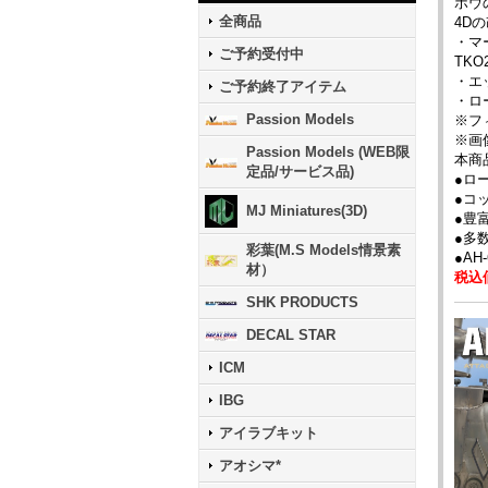
ボウ
全商品
4D
・マ
ご予約受付中
TKO
・エ
ご予約終了アイテム
・ロ
Passion Models
※フ
※画
Passion Models (WEB限
本商
定品/サービス品)
●ロ
●コ
MJ Miniatures(3D)
●豊
●多
彩葉(M.S Models情景素
●AH
材）
税込価
SHK PRODUCTS
DECAL STAR
ICM
IBG
アイラブキット
アオシマ*