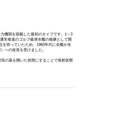
力機関を搭載した最初のタイプです。1～3
た。通常推進のゴルフ級潜水艦の後継として開
を持っていたため、1960年代に全艦が水
2型）への改造を受けました。
射筒の蓋を開いた状態にすることで発射状態