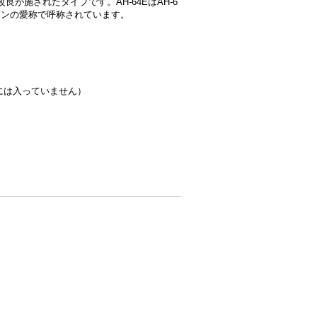
が施されたタイプです。AH-64EはAH-6
ィアンの愛称で呼称されています。
1には入っていません）