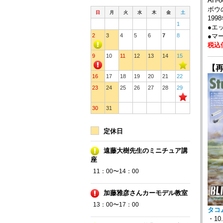
AH
ボウ
日
月
火
水
木
金
土
19
1
●エ
●マ
2
3
4
5
6
7
8
税込価
9
10
11
12
13
14
15
【
16
17
18
19
20
21
22
23
24
25
26
27
28
29
30
31
定休日
遠藤大樹先生のミニチュア講
座
11：00〜14：00
加藤雅彦さんカーモデル教室
13：00〜17：00
タコム
・1