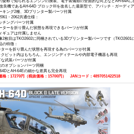
の愛称で知られるエンジンの換装、電子装備類の全面的な向上などAH-64Aに改良
の改良機であるAH-64D ブロックIIIを改名した最新型で、アパッチ・ガーデ
ーキング2種、3Dプリンター製パーツ付属
2061・2062共通仕様：
ッチングパーツ付属
ーターを折り畳んだ状態を再現できるパーツが付属
ィギュアは付属しません
像2枚目はTKO2602に同梱されている3Dプリンター製パーツです（TKO260
品の特徴：
ーターを折り畳んだ状態を再現する為のパーツが付属
ックピット内はもちろん、エンジンディテールや内部電子機器も再現
富な武装パーツが付属
数のオプションパーツ同梱
-64DとAH-64Eの細かな差異も完全再現
格：17270円（税抜価格：15700円） JANコード：4897051422518