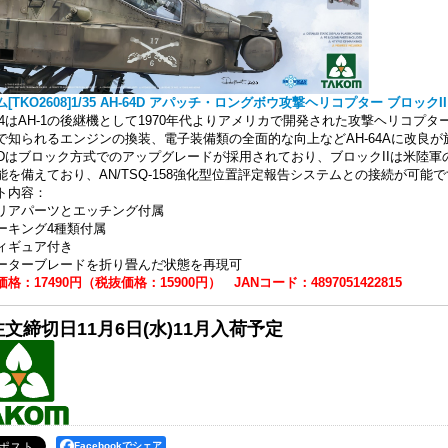
[TKO2608]1/35 AH-64D アパッチ・ロングボウ攻撃ヘリコプター ブロックI
-64はAH-1の後継機として1970年代よりアメリカで開発された攻撃ヘリコプタ
で知られるエンジンの換装、電子装備類の全面的な向上などAH-64Aに改良
64Dはブロック方式でのアップグレードが採用されており、ブロックIIは米陸軍の
能を備えており、AN/TSQ-158強化型位置評定報告システムとの接続が可能
ト内容：
リアパーツとエッチング付属
ーキング4種類付属
ィギュア付き
ーターブレードを折り畳んだ状態を再現可
格：17490円（税抜価格：15900円） JANコード：4897051422815
文締切日11月6日(水)11月入荷予定
Facebookでシェア