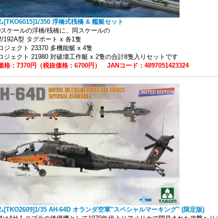
[TKO6015]1/350 浮橋式桟橋 & 艦艇セット
350スケールの浮橋/桟橋に、同スケールの
2/192A型 タグボート x 各1隻
ジェクト 23370 多機能艇 x 4隻
ロジェクト 21980 対破壊工作艇 x 2隻の合計8隻入りセットです
格：7370円（税抜価格：6700円） JANコード：4897051423324
[TKO2609]1/35 AH-64D オランダ空軍"スペシャルマーキング" (限定版)