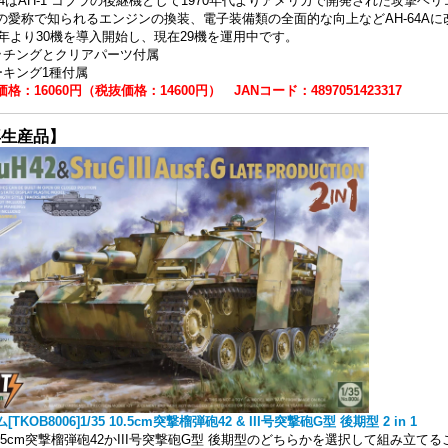
-64はAH-1 コブラの後継機として1970年代よりアメリカで開発された攻撃ヘ
の愛称で知られるエンジンの換装、電子装備類の全面的な向上などAH-64A
98年より30機を導入開始し、現在29機を運用中です。
ッチングとクリアパーツ付属
ーキング1種付属
格：16060円（税抜価格：14600円） JANコード：4897051423317
再生産品】
[TKOB8006]1/35 10.5cm突撃榴弾砲42 & III号突撃砲G型 後期型 2 in 1
0.5cm突撃榴弾砲42かIII号突撃砲G型 後期型のどちらかを選択して組み立て