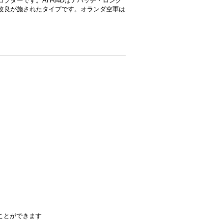
リコプターです。AH-64Dはアパッチ・ロング
に改良が施されたタイプです。オランダ空軍は
ることができます