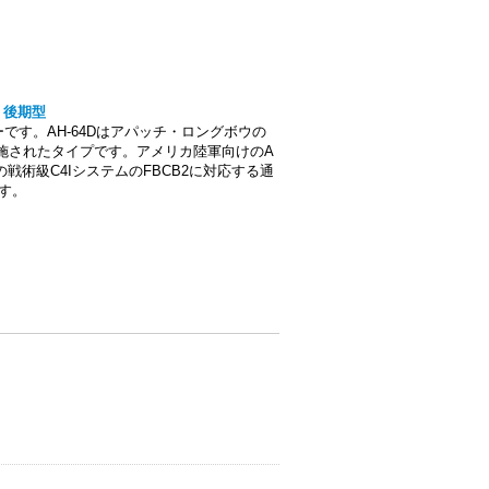
I 後期型
ーです。AH-64Dはアパッチ・ロングボウの
が施されたタイプです。アメリカ陸軍向けのA
戦術級C4IシステムのFBCB2に対応する通
です。