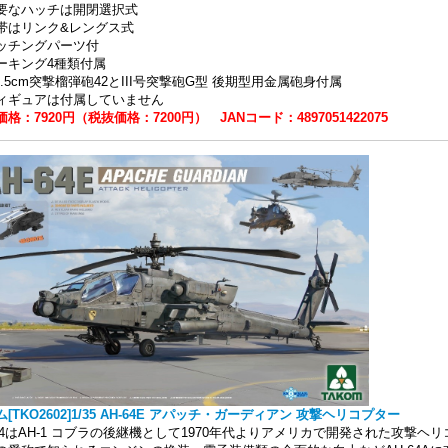
要なハッチは開閉選択式
帯はリンク&レングス式
ッチングパーツ付
ーキング4種類付属
10.5cm突撃榴弾砲42とIII号突撃砲G型 後期型用金属砲身付属
ィギュアは付属していません
格：7920円（税抜価格：7200円） JANコード：4897051422075
[TKO2602]1/35 AH-64E アパッチ・ガーディアン 攻撃ヘリコプター
-64はAH-1 コブラの後継機として1970年代よりアメリカで開発された攻撃ヘ