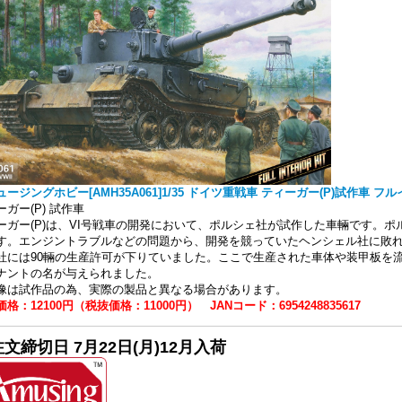
ュージングホビー[AMH35A061]1/35 ドイツ重戦車 ティーガー(P)試作車 フ
ーガー(P) 試作車
ーガー(P)は、VI号戦車の開発において、ポルシェ社が試作した車輛です。ポルシ
す。エンジントラブルなどの問題から、開発を競っていたヘンシェル社に敗
社には90輛の生産許可が下りていました。ここで生産された車体や装甲板を
ナントの名が与えられました。
像は試作品の為、実際の製品と異なる場合があります。
格：12100円（税抜価格：11000円） JANコード：6954248835617
文締切日 7月22日(月)12月入荷