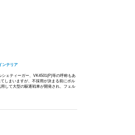
ルインテリア
ェティーガー、VK4501(P)等の呼称もあ
れてしまいますが、不採用が決まる前にポル
流用して大型の駆逐戦車が開発され、フェル