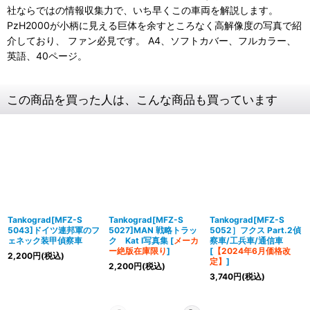
社ならではの情報収集力で、いち早くこの車両を解説します。
PzH2000が小柄に見える巨体を余すところなく高解像度の写真で紹
介しており、 ファン必見です。 A4、ソフトカバー、フルカラー、
英語、40ページ。
この商品を買った人は、こんな商品も買っています
Tankograd[MFZ-S
Tankograd[MFZ-S
Tankograd[MFZ-S
5043]ドイツ連邦軍のフ
5027]MAN 戦略トラッ
5052］フクス Part.2偵
ェネック装甲偵察車
ク Kat I写真集
[
メーカ
察車/工兵車/通信車
ー絶版在庫限り
]
[
【2024年6月価格改
2,200
円
(税込)
定】
]
2,200
円
(税込)
3,740
円
(税込)