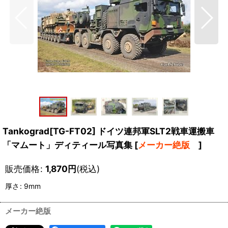
Tankograd[TG-FT02] ドイツ連邦軍SLT2戦車運搬車
「マムート」ディティール写真集
[
メーカー絶版
]
販売価格
:
1,870
円
(税込)
厚さ
:
9mm
メーカー絶版