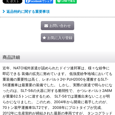
Facebookでシェア
返品特約に関する重要事項
お問い合わせ
お気に入り登録
商品詳細
近年、NATO域外派遣が認められたドイツ連邦軍は、様々な紛争に
即応できる 装備の拡充に努めています。 低強度紛争地域においても
重装備の重要性は高く、レオパルト2や PzH2000を運搬するSLT-
56運搬車は最重要の装備でした。 しかし、実際の派遣で明らかにな
ったのは、SLT-56の火器に対する脆弱性で、 かつレオパルト2A6M
が重量62.5トンに達するため、 SLT-56では運搬出来ないことが明
らかになりました。 このため、2004年から開発に着手したのが、
70トン装甲運搬車SLT2です。 2008年にプロトタイプが完成、
2012年に生産契約が締結された最新の車両ですが、 タンコグラッド