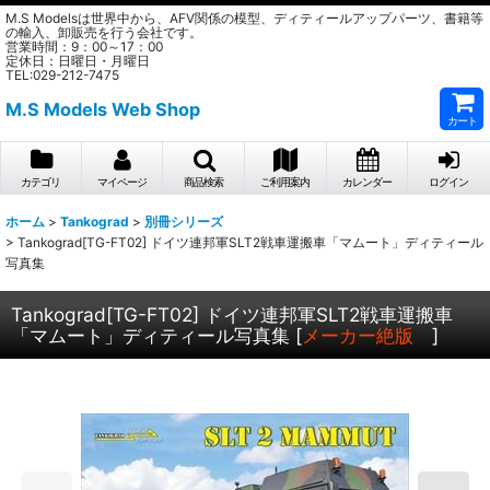
M.S Modelsは世界中から、AFV関係の模型、ディティールアップパーツ、書籍等
の輸入、卸販売を行う会社です。
営業時間：9：00～17：00
定休日：日曜日・月曜日
TEL:029-212-7475
M.S Models Web Shop
カート
カテゴリ
マイページ
商品検索
ご利用案内
カレンダー
ログイン
ホーム
>
Tankograd
>
別冊シリーズ
>
Tankograd[TG-FT02] ドイツ連邦軍SLT2戦車運搬車「マムート」ディティール
写真集
Tankograd[TG-FT02] ドイツ連邦軍SLT2戦車運搬車
「マムート」ディティール写真集
[
メーカー絶版
]