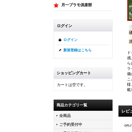
月一プラモ倶楽部
ログイン
ログイン
新規登録はこちら
ド
感
ら
ラ
ショッピングカート
備
こ
様
カートは空です。
載
商品カテゴリ一覧
レビ
全商品
ご予約受付中
0
件