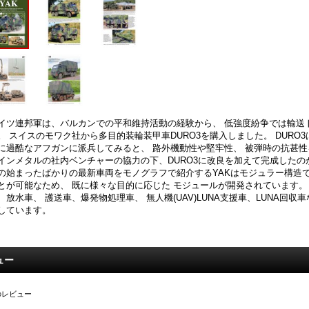
イツ連邦軍は、バルカンでの平和維持活動の経験から、 低強度紛争では輸送
。 スイスのモワク社から多目的装輪装甲車DURO3を購入しました。 DUR
に過酷なアフガンに派兵してみると、 路外機動性や堅牢性、 被弾時の抗甚性
インメタルの社内ベンチャーの協力の下、DURO3に改良を加えて完成したのがYA
の始まったばかりの最新車両をモノグラフで紹介するYAKはモジュラー構造で
とが可能なため、 既に様々な目的に応じた モジュールが開発されています。
、放水車、 護送車、爆発物処理車、 無人機(UAV)LUNA支援車、LUNA回
しています。
ュー
のレビュー