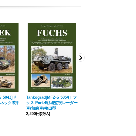
S 5043]ド
Tankograd[MFZ-S 5054］フ
Tankograd[MFZ-S 5065]ES
ネック装甲
クス Part.4戦場監視レーダー
K ムンゴ -特殊部隊用軽装甲
車/無線車/輸出型
車-
2,200円
(税込)
2,200円
(税込)