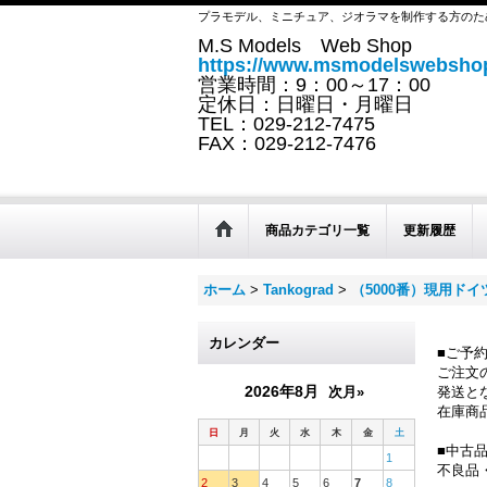
プラモデル、ミニチュア、ジオラマを制作する方のた
M.S Models Web Shop
https://www.msmodelswebshop
営業時間：9：00～17：00
定休日：日曜日・月曜日
TEL：029-212-7475
FAX：029-212-7476
商品カテゴリ一覧
更新履歴
ホーム
>
Tankograd
>
（5000番）現用ド
カレンダー
■ご予
ご注文
2026年8月
次月»
発送と
在庫商
日
月
火
水
木
金
土
■中古
1
不良品
2
3
4
5
6
7
8