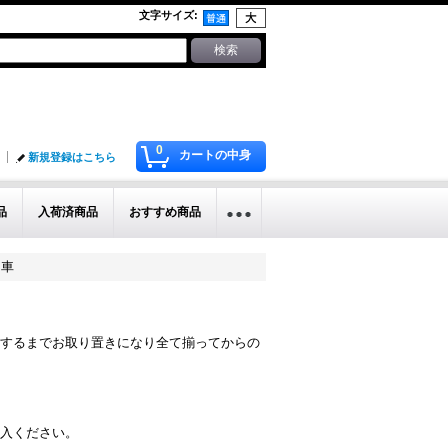
文字サイズ
:
0
カートの中身
新規登録はこちら
品
入荷済商品
おすすめ商品
甲車
するまでお取り置きになり全て揃ってからの
入ください。