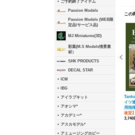
ご予約終了アイテム
Passion Models
この
Passion Models (WEB限
定品/サービス品)
MJ Miniatures(3D)
彩葉(M.S Models情景素
材）
SHK PRODUCTS
DECAL STAR
ICM
IBG
Tanko
アイラブキット
イツ
アオシマ*
用指
改定
アカデミー*
3,74
アスカモデル*
アミュージングホビー