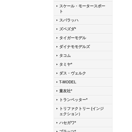
スケール・モータースポー
ト
スパラッハ
ズベズダ*
タイガーモデル
ダイナモモデルズ
タコム
タミヤ*
ダス・ヴェルク
T-MODEL
童友社*
トランペッター*
トリファクトリー (インジ
ェクション）
ハセガワ*
プラッツ*