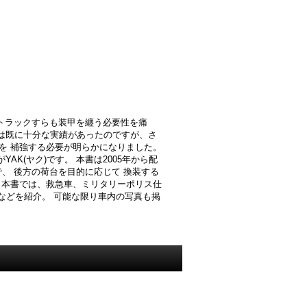
トラックすらも装甲を纏う必要性を痛
O3は既に十分な実績があったのですが、さ
を 補強する必要が明らかになりました。
K(ヤク)です。 本書は2005年から配
、 後方の荷台を目的に応じて 換装する
 本書では、救急車、ミリタリーポリス仕
収車などを紹介。 可能な限り車内の写真も掲