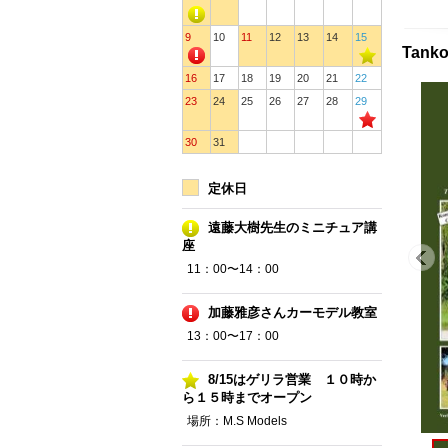
9
10
11
12
13
14
15
Tan
16
17
18
19
20
21
22
23
24
25
26
27
28
29
30
31
定休日
遠藤大樹先生のミニチュア講
座
11：00〜14：00
加藤雅彦さんカーモデル教室
13：00〜17：00
8/15はゲリラ営業 １０時か
ら１５時までオープン
場所：M.S Models