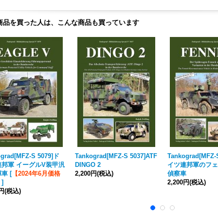
商品を買った人は、こんな商品も買っています
grad[MFZ-S 5079]ド
Tankograd[MFZ-S 5037]ATF
Tankograd[MFZ-
連邦軍 イーグルV装甲汎
DINGO 2
イツ連邦軍のフェ
揮車
[
【2024年6月価格
2,200円
(税込)
偵察車
】
]
2,200円
(税込)
0円
(税込)