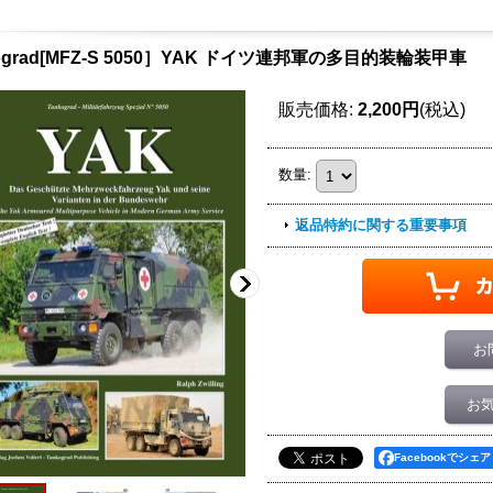
kograd[MFZ-S 5050］YAK ドイツ連邦軍の多目的装輪装甲車
販売価格
:
2,200円
(税込)
数量
:
返品特約に関する重要事項
お
お
Facebookでシェア