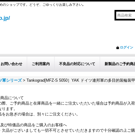
めのショップです。どうぞ、ごゆっくりお楽しみ下さい｡
.jp/
ログイン
お問い合わせ
ご利用案内
不良品の対応について
新製品のご予約商
イツ軍シリーズ
>
Tankograd[MFZ-S 5050］YAK ドイツ連邦軍の多目的装輪装
約商品について
の際、ご予約商品と在庫商品を一緒にご注文いただいた場合は予約商品が入荷
なります。
品をお急ぎの場合は、別々にご注文ください。
品及び特価品の商品をご購入のお客様へ
・欠品がございましても一切不可とさせていただきますので十分確認の上ご購