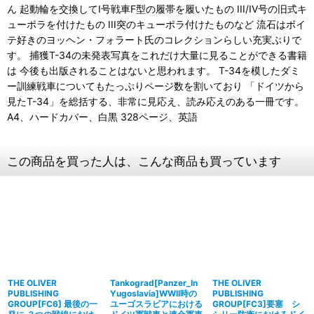
ん 起動輪を交換してI号戦車F型の履帯を履いたもの III/IV号の旧式キ
ューポラを付けたもの III突のキューポラ付けたものなど 流石はボイ
テ好きのヨッヘン・フォラート氏のコレクションらしい充実ぶりで
す。 捕獲T-34の未発表写真をこれだけ大量に見ることができる書籍
は 今後も出版されることはないと思われます。 T-34を模したダミ
ー訓練戦車についてもたっぷりページ数を割いており 「ドイツから
見たT-34」を総括する、非常に見応え、読み応えのある一冊です。
A4、ハードカバー、白黒 328ページ、英語
この商品を買った人は、こんな商品も買っています
THE OLIVER
Tankograd[Panzer_In
THE OLIVER
PUBLISHING
Yugoslavia]WWII時の
PUBLISHING
GROUP[FC6] 最後の一
ユーゴスラビアにおける
GROUP[FC3]要塞 シ