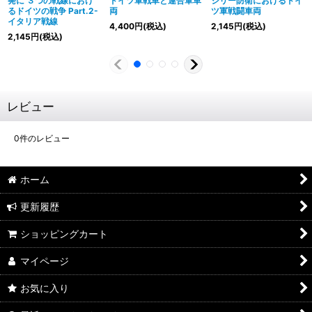
発に ３つの戦線におけ
ドイツ軍戦車と連合軍車
シリー防衛におけるドイ
るドイツの戦争 Part.2-
両
ツ軍戦闘車両
イタリア戦線
4,400
円
(税込)
2,145
円
(税込)
2,145
円
(税込)
レビュー
0
件のレビュー
ホーム
更新履歴
ショッピングカート
マイページ
お気に入り