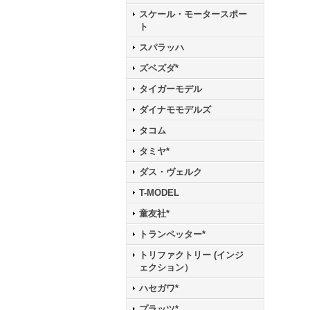
スケール・モータースポー
ト
スパラッハ
ズベズダ*
タイガーモデル
ダイナモモデルズ
タコム
タミヤ*
ダス・ヴェルク
T-MODEL
童友社*
トランペッター*
トリファクトリー (インジ
ェクション）
ハセガワ*
プラッツ*