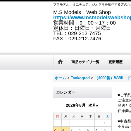
プラモデル、ミニチュア、ジオラマを制作する方のた
M.S Models Web Shop
https://www.msmodelswebshop
営業時間：9：00～17：00
定休日：日曜日・月曜日
TEL：029-212-7475
FAX：029-212-7476
商品カテゴリ一覧
更新履歴
ホーム
>
Tankograd
>
（4000番）WWII
カレンダー
■ご予
ご注文
2026年8月
次月»
発送と
在庫商
日
月
火
水
木
金
土
■中古
1
不良品
2
3
4
5
6
7
8