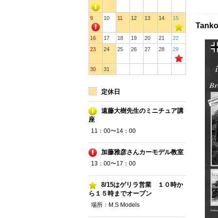
9
10
11
12
13
14
15
Tanko
16
17
18
19
20
21
22
23
24
25
26
27
28
29
30
31
定休日
遠藤大樹先生のミニチュア講
座
11：00〜14：00
加藤雅彦さんカーモデル教室
13：00〜17：00
8/15はゲリラ営業 １０時か
ら１５時までオープン
場所：M.S Models