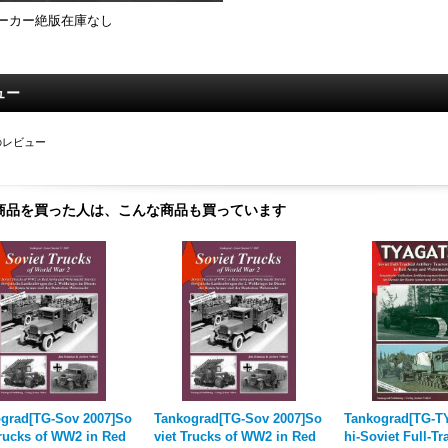
ーカー絶版在庫なし
ュー
のレビュー
商品を買った人は、こんな商品も買っています
grad[TG-Sov 2007]So
Tankograd[TG-Sov 2007]So
Tankograd[TG-T
Trucks of WW2 in Red
viet Trucks of WW2 in Red
hi-Soviet Full-Tr