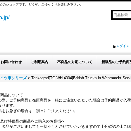
めのショップです。どうぞ、ごゆっくりお楽しみ下さい｡
.jp/
ログイン
お問い合わせ
ご利用案内
不良品の対応について
新製品のご予約商
 ドイツ軍シリーズ
>
Tankograd[TG-WH 4004]British Trucks in Wehrmacht Serv
約商品について
の際、ご予約商品と在庫商品を一緒にご注文いただいた場合は予約商品が入荷
なります。
品をお急ぎの場合は、別々にご注文ください。
品及び特価品の商品をご購入のお客様へ
・欠品がございましても一切不可とさせていただきますので十分確認の上ご購