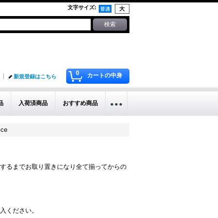
文字サイズ
:
0
カートの中身
新規登録はこちら
品
入荷済商品
おすすめ商品
ice
するまでお取り置きになり全て揃ってからの
入ください。