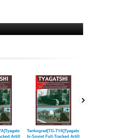
YA]Tyagats
Tankograd[TG-TYA]Tyagats
Tankograd[TG-WH 4017]ア
acked Artill
hi-Soviet Full-Tracked Artill
インハイツディーゼル