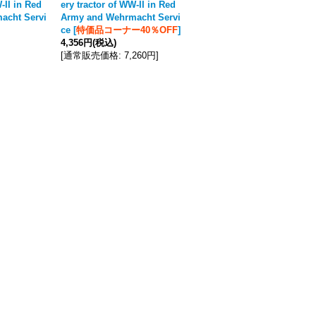
-II in Red
ery tractor of WW-II in Red
2,200円
(税込)
acht Servi
Army and Wehrmacht Servi
ce
[
特価品コーナー40％OFF
]
4,356円
(税込)
[
通常販売価格
:
7,260円
]