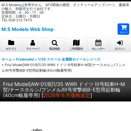
M.S Modelsは世界中から、AFV関係の模型、ディティールアップパーツ、書籍等
の輸入、卸販売を行う会社です。
営業時間：9：00～17：00
定休日：日曜日・月曜日
TEL:029-212-7475
M.S Models Web Shop
カート
カテゴリ
マイページ
商品検索
ご利用案内
カレンダー
ログイン
ホーム
>
Friulmodel
>
1/35 スケール 金属製ホイールシリーズ
>
Friul Model[AW-01/B]1/35 WWII ドイツ III号戦車H-M型/ナースホルン/フンメ
ル/III号突撃砲B-E型用起動輪(40cm幅履帯用)
Friul Model[AW-01/B]1/35 WWII ドイツ III号戦車H-M
型/ナースホルン/フンメル/III号突撃砲B-E型用起動輪
(40cm幅履帯用)
[
2026年６月価格改定
]