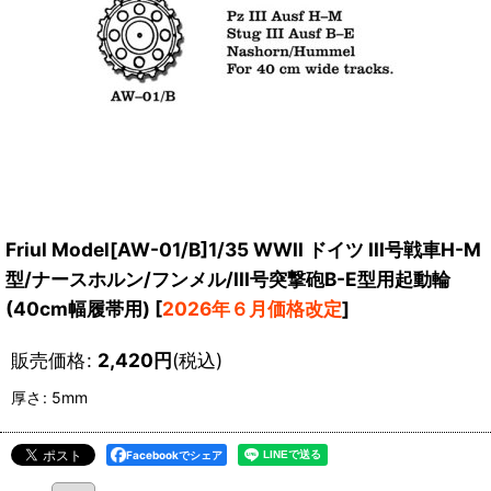
Friul Model[AW-01/B]1/35 WWII ドイツ III号戦車H-M
型/ナースホルン/フンメル/III号突撃砲B-E型用起動輪
(40cm幅履帯用)
[
2026年６月価格改定
]
販売価格
:
2,420
円
(税込)
厚さ
:
5mm
Facebookでシェア