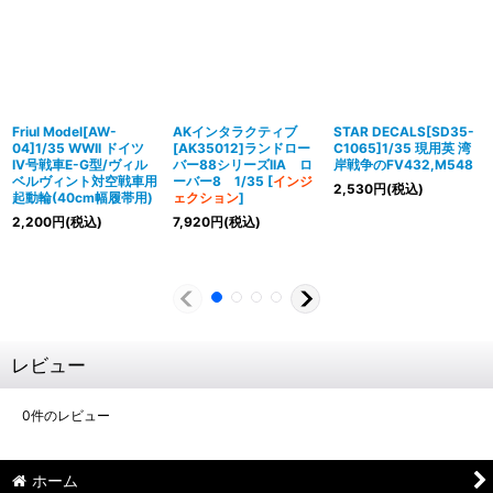
Friul Model[AW-
AKインタラクティブ
STAR DECALS[SD35-
04]1/35 WWII ドイツ
[AK35012]ランドロー
C1065]1/35 現用英 湾
IV号戦車E-G型/ヴィル
バー88シリーズIIA ロ
岸戦争のFV432,M548
ベルヴィント対空戦車用
ーバー8 1/35
[
インジ
2,530
円
(税込)
起動輪(40cm幅履帯用)
ェクション
]
2,200
円
(税込)
7,920
円
(税込)
レビュー
0
件のレビュー
ホーム