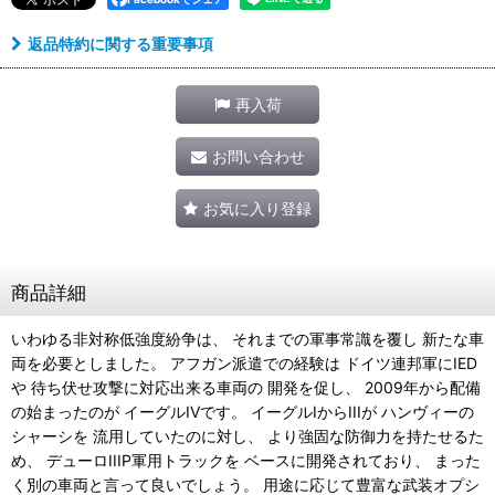
返品特約に関する重要事項
再入荷
お問い合わせ
お気に入り登録
商品詳細
いわゆる非対称低強度紛争は、 それまでの軍事常識を覆し 新たな車
両を必要としました。 アフガン派遣での経験は ドイツ連邦軍にIED
や 待ち伏せ攻撃に対応出来る車両の 開発を促し、 2009年から配備
の始まったのが イーグルIVです。 イーグルIからIIIが ハンヴィーの
シャーシを 流用していたのに対し、 より強固な防御力を持たせるた
め、 デューロIIIP軍用トラックを ベースに開発されており、 まった
く別の車両と言って良いでしょう。 用途に応じて豊富な武装オプシ