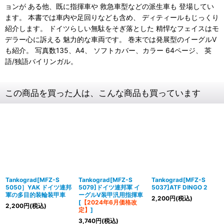
ョンが ある他、既に指揮車や 救急車型などの派生車も 登場してい
ます。 本書では車内や足回りなども含め、 ディティールもじっくり
紹介します。 ドイツらしい無駄をそぎ落とした 精悍なフェイスはモ
デラー心に訴える 魅力的な車両です。 巻末では発展型のイーグルV
も紹介。 写真数135、A4、 ソフトカバー、カラー 64ページ、 英
語/独語バイリンガル。
この商品を買った人は、こんな商品も買っています
Tankograd[MFZ-S
Tankograd[MFZ-S
Tankograd[MFZ-S
5050］YAK ドイツ連邦
5079]ドイツ連邦軍 イ
5037]ATF DINGO 2
軍の多目的装輪装甲車
ーグルV装甲汎用指揮車
2,200
円
(税込)
[
【2024年6月価格改
2,200
円
(税込)
定】
]
3,740
円
(税込)