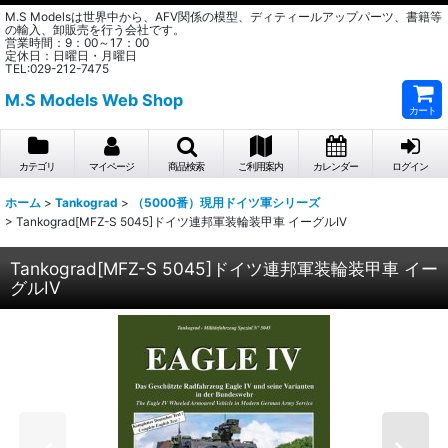
M.S Modelsは世界中から、AFV関係の模型、ディティールアップパーツ、書籍等
の輸入、卸販売を行う会社です。
営業時間：9：00～17：00
定休日：日曜日・月曜日
TEL:029-212-7475
M.S Models Web Shop
カート
カテゴリ
マイページ
商品検索
ご利用案内
カレンダー
ログイン
ホーム
>
Tankograd
>
（5000番）現用ドイツ軍シリーズ
>
Tankograd[MFZ-S 5045]ドイツ連邦軍装輪装甲車 イーグルIV
Tankograd[MFZ-S 5045]ドイツ連邦軍装輪装甲車 イー
グルIV