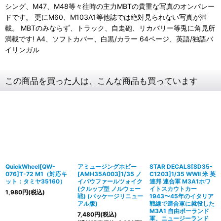
シング、M47、M48等々往時の主力MBTの貴重な写真のオンパレー
ドです。 更にM60、M103A1等他誌では絶対見られない写真が満
載。 MBTのみならず、トラック、自走砲、リカバリー等兎に角見所
満載です! A4、ソフトカバー、白黒/カラー 64ページ、英語/独語バ
イリンガル
この商品を買った人は、こんな商品も買っています
QuickWheel[QW-
アミュージングホビー
STAR DECALS[SD35-
076]T-72 M1（対応キ
[AMH35A003]1/35 ノ
C1203]1/35 WWII 米 英
ット：タミヤ35160）
イバウファールツォイク
連邦 連合軍 M3A1ホワ
(クルップ型 ノルウェー
イトスカウトカー
1,980
円
(税込)
戦) (パッケージリニュー
1943〜45年のイタリア
アル版)
戦線で連合軍に就役した
M3A1 自由ポーランド
7,480
円
(税込)
軍、ニュージーランド