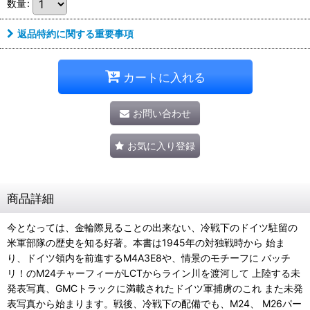
数量
:
返品特約に関する重要事項
カートに入れる
お問い合わせ
お気に入り登録
商品詳細
今となっては、金輪際見ることの出来ない、冷戦下のドイツ駐留の
米軍部隊の歴史を知る好著。本書は1945年の対独戦時から 始ま
り、ドイツ領内を前進するM4A3E8や、情景のモチーフに バッチ
リ！のM24チャーフィーがLCTからライン川を渡河して 上陸する未
発表写真、GMCトラックに満載されたドイツ軍捕虜のこれ また未発
表写真から始まります。戦後、冷戦下の配備でも、M24、 M26パー