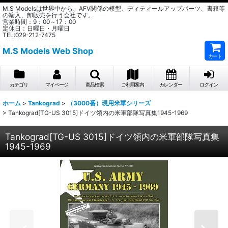
M.S Modelsは世界中から、AFV関係の模型、ディティールアップパーツ、書籍等
の輸入、卸販売を行う会社です。
営業時間：9：00～17：00
定休日：日曜日・月曜日
TEL:029-212-7475
M.S Models Web Shop
カート
カテゴリ
マイページ
商品検索
ご利用案内
カレンダー
ログイン
ホーム
>
Tankograd
>
（3000番）現用米軍シリーズ
>
Tankograd[TG-US 3015]ドイツ領内の米軍部隊写真集1945-1969
Tankograd[TG-US 3015]ドイツ領内の米軍部隊写真集
1945-1969