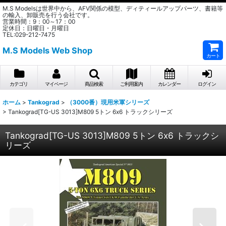
M.S Modelsは世界中から、AFV関係の模型、ディティールアップパーツ、書籍等
の輸入、卸販売を行う会社です。
営業時間：9：00～17：00
定休日：日曜日・月曜日
TEL:029-212-7475
M.S Models Web Shop
カート
カテゴリ
マイページ
商品検索
ご利用案内
カレンダー
ログイン
ホーム
>
Tankograd
>
（3000番）現用米軍シリーズ
>
Tankograd[TG-US 3013]M809 5トン 6x6 トラックシリーズ
Tankograd[TG-US 3013]M809 5トン 6x6 トラックシ
リーズ