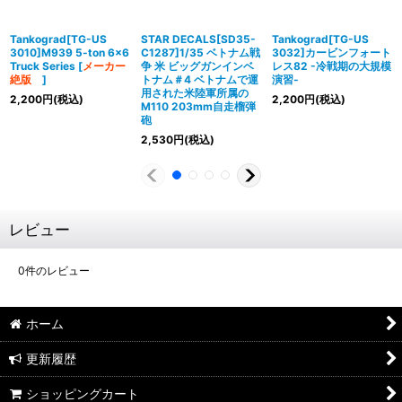
Tankograd[TG-US
STAR DECALS[SD35-
Tankograd[TG-US
3010]M939 5-ton 6x6
C1287]1/35 ベトナム戦
3032]カービンフォート
Truck Series
[
メーカー
争 米 ビッグガンインベ
レス82 -冷戦期の大規模
絶版
]
トナム＃4 ベトナムで運
演習-
用された米陸軍所属の
2,200
円
(税込)
2,200
円
(税込)
M110 203mm自走榴弾
砲
2,530
円
(税込)
レビュー
0
件のレビュー
ホーム
更新履歴
ショッピングカート