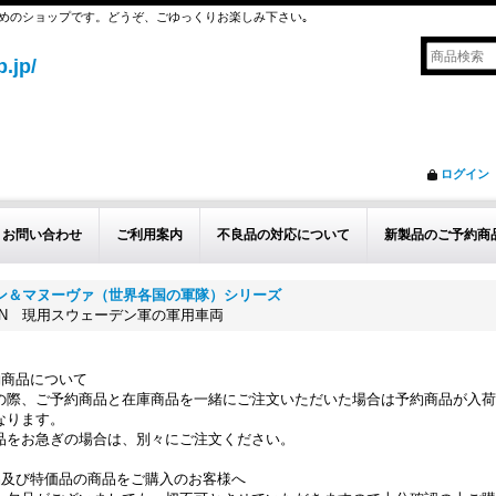
めのショップです。どうぞ、ごゆっくりお楽しみ下さい｡
.jp/
ログイン
お問い合わせ
ご利用案内
不良品の対応について
新製品のご予約商
ョン＆マヌーヴァ（世界各国の軍隊）シリーズ
A ARMEN 現用スウェーデン軍の軍用車両
約商品について
の際、ご予約商品と在庫商品を一緒にご注文いただいた場合は予約商品が入荷
なります。
品をお急ぎの場合は、別々にご注文ください。
品及び特価品の商品をご購入のお客様へ