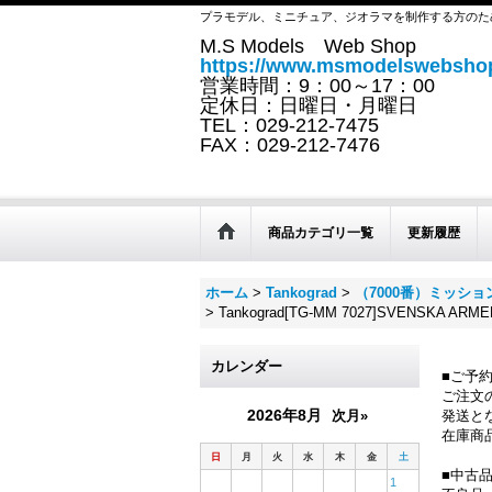
プラモデル、ミニチュア、ジオラマを制作する方のた
M.S Models Web Shop
https://www.msmodelswebshop
営業時間：9：00～17：00
定休日：日曜日・月曜日
TEL：029-212-7475
FAX：029-212-7476
商品カテゴリ一覧
更新履歴
ホーム
>
Tankograd
>
（7000番）ミッシ
>
Tankograd[TG-MM 7027]SVENSK
カレンダー
■ご予
ご注文
2026年8月
次月»
発送と
在庫商
日
月
火
水
木
金
土
■中古
1