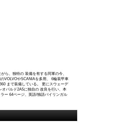
ながら、独特の 装備を有する同軍の今、
OLVOやSCANIAを多用、 6輪装甲車
360 まで装備している。 更にスウェーデ
Tはレオパルド2A5に独自の 改良を行い、本
カラー 64ページ、英語/独語バイリンガル