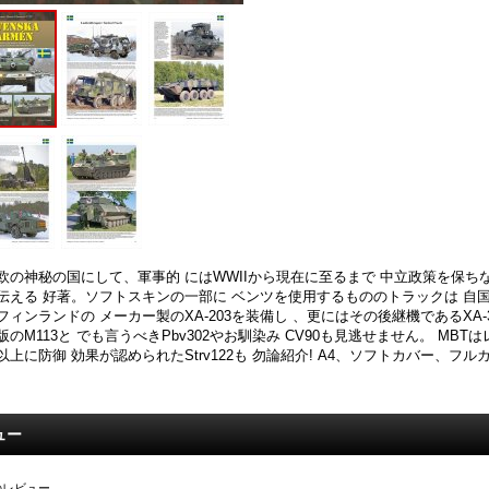
欧の神秘の国にして、軍事的 にはWWIIから現在に至るまで 中立政策を保ち
伝える 好著。ソフトスキンの一部に ベンツを使用するもののトラックは 自国のV
フィンランドの メーカー製のXA-203を装備し 、更にはその後継機であるXA-
版のM113と でも言うべきPbv302やお馴染み CV90も見逃せません。 MB
以上に防御 効果が認められたStrv122も 勿論紹介! A4、ソフトカバー、フル
ュー
のレビュー