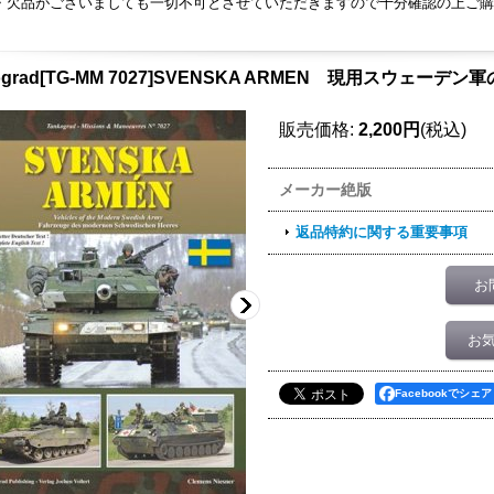
・欠品がございましても一切不可とさせていただきますので十分確認の上ご購
kograd[TG-MM 7027]SVENSKA ARMEN 現用スウェーデ
販売価格
:
2,200円
(税込)
メーカー絶版
返品特約に関する重要事項
お
お
Facebookでシェア