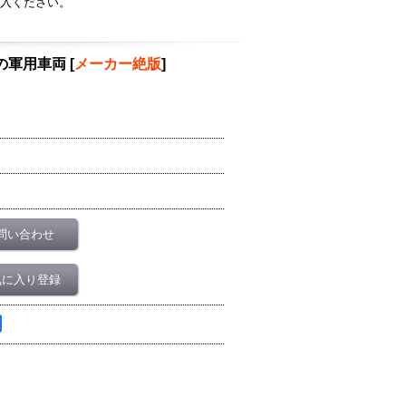
入ください。
ン軍の軍用車両
[
メーカー絶版
]
問い合わせ
気に入り登録