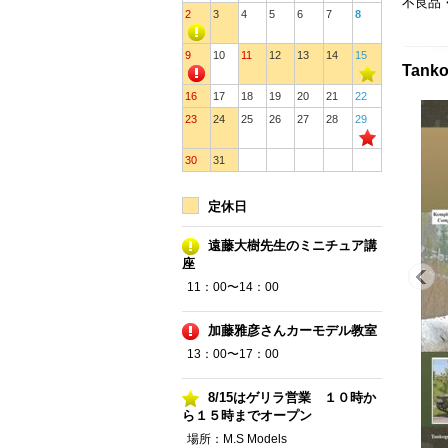
不良品
2
3
4
5
6
7
8
9
10
11
12
13
14
15
Tan
16
17
18
19
20
21
22
23
24
25
26
27
28
29
30
31
定休日
遠藤大樹先生のミニチュア講
座
11：00〜14：00
加藤雅彦さんカーモデル教室
13：00〜17：00
8/15はゲリラ営業 １０時か
ら１５時までオープン
場所：M.S Models