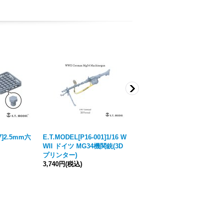
37]2.5mm六
E.T.MODEL[P16-001]1/16 W
Tankograd[TG-MM 7002]BA
WII ドイツ MG34機関銃(3D
TTLE GRIFFIN/Exercise in
プリンター)
Viking Lands
[
メーカー絶
3,740円
(税込)
版
]
2,200円
(税込)