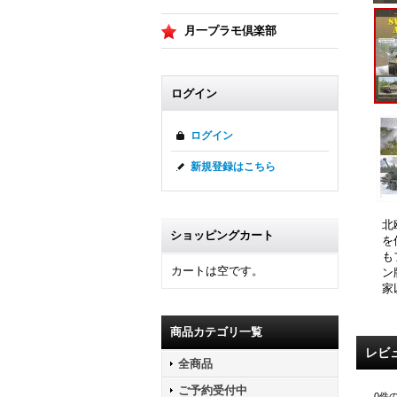
月一プラモ倶楽部
ログイン
ログイン
新規登録はこちら
北
ショッピングカート
を
も
カートは空です。
ン
家
商品カテゴリ一覧
レビ
全商品
ご予約受付中
0
件