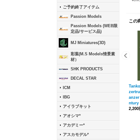
ご予約終了アイテム
Passion Models
この
Passion Models (WEB限
定品/サービス品)
MJ Miniatures(3D)
彩葉(M.S Models情景素
材）
SHK PRODUCTS
DECAL STAR
Tanko
ICM
zertr
IBG
anzer
ntury
アイラブキット
2,20
アオシマ*
アカデミー*
アスカモデル*