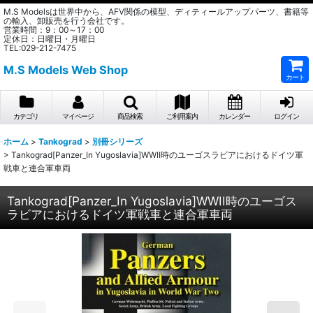
M.S Modelsは世界中から、AFV関係の模型、ディティールアップパーツ、書籍等
の輸入、卸販売を行う会社です。
営業時間：9：00～17：00
定休日：日曜日・月曜日
TEL:029-212-7475
M.S Models Web Shop
カート
カテゴリ
マイページ
商品検索
ご利用案内
カレンダー
ログイン
ホーム
>
Tankograd
>
別冊シリーズ
>
Tankograd[Panzer_In Yugoslavia]WWII時のユーゴスラビアにおけるドイツ軍
戦車と連合軍車両
Tankograd[Panzer_In Yugoslavia]WWII時のユーゴス
ラビアにおけるドイツ軍戦車と連合軍車両