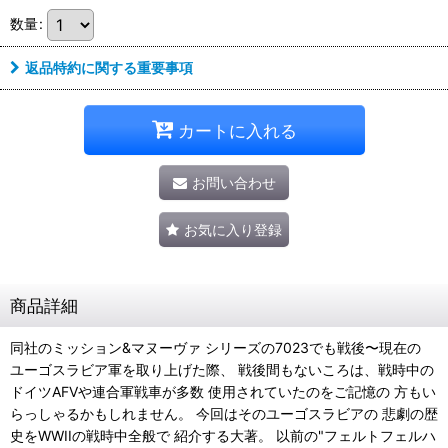
数量
:
返品特約に関する重要事項
カートに入れる
お問い合わせ
お気に入り登録
商品詳細
同社のミッション&マヌーヴァ シリーズの7023でも戦後〜現在の
ユーゴスラビア軍を取り上げた際、 戦後間もないころは、戦時中の
ドイツAFVや連合軍戦車が多数 使用されていたのをご記憶の 方もい
らっしゃるかもしれません。 今回はそのユーゴスラビアの 悲劇の歴
史をWWIIの戦時中全般で 紹介する大著。 以前の"フェルトフェルハ