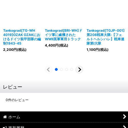
Tankograd[TG-WH
Tankograd[BRI-WH]ド
Tankograd[TGJP-001]
4019]OZAK OZAKにお
イツ軍に鹵獲された
第208戦車大隊:【フェ
けるドイツ装甲部隊の編
WWII英軍軍用トラック
ルトヘルンハレ】戦車連
制1943-45
隊第I大隊
4,400
円
(税込)
2,200
円
(税込)
1,100
円
(税込)
レビュー
0
件のレビュー
ホーム
更新履歴