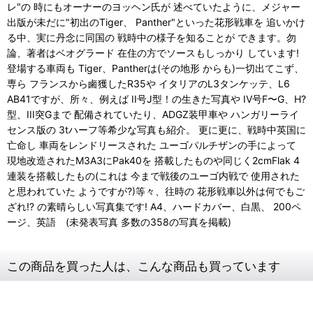
レ"の 時にもオーナーのヨッヘン氏が 述べていたように、メジャー
出版が未だに"初出のTiger、 Panther"といった花形戦車を 追いかけ
る中、実に丹念に同国の 戦時中の様子を知ることが できます。勿
論、著者はベオグラード 在住の方でソースもしっかり しています!
登場する車両も Tiger、Pantherは(その地形 からも)一切出てこず、
専ら フランスから鹵獲したR35や イタリアのL3タンケッテ、L6
AB41ですが、所々、例えば II号J型！の生きた写真や IV号F〜G、H?
型、III突Gまで 配備されていたり、ADGZ装甲車や ハンガリーライ
センス版の 3tハーフ等希少な写真も紹介。 更に更に、戦時中英国に
亡命し 車両をレンドリースされた ユーゴパルチザンの手によって
現地改造されたM3A3にPak40を 搭載したものや同じく2cmFlak 4
連装を搭載したもの(これは 今まで戦後のユーゴ内戦で 使用された
と思われていた ようですが?)等々、往時の 花形戦車以外は何でもご
ざれ!? の素晴らしい写真集です! A4、ハードカバー、白黒、 200ペ
ージ、英語 (未発表写真 多数の358の写真を掲載)
この商品を買った人は、こんな商品も買っています