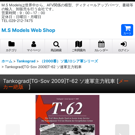
M.S Modelsは世界中から、AFV関係の模型、ディティールアップパーツ、書籍等
の輸入、卸販売を行う会社です。
営業時間：9：00～17：00
定休日：日曜日・月曜日
TEL:029-212-7475
M.S Models Web Shop
カート
カテゴリ
マイページ
商品検索
ご利用案内
カレンダー
ログイン
ホーム
>
Tankograd
>
（2000番）ソ連/ロシア軍シリーズ
>
Tankograd[TG-Sov 2009]T-62 ソ連軍主力戦車
Tankograd[TG-Sov 2009]T-62 ソ連軍主力戦車
[
メー
カー絶版
]