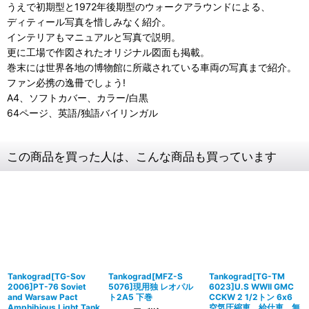
うえで初期型と1972年後期型のウォークアラウンドによる、
ディティール写真を惜しみなく紹介。
インテリアもマニュアルと写真で説明。
更に工場で作図されたオリジナル図面も掲載。
巻末には世界各地の博物館に所蔵されている車両の写真まで紹介。
ファン必携の逸冊でしょう!
A4、ソフトカバー、カラー/白黒
64ページ、英語/独語バイリンガル
この商品を買った人は、こんな商品も買っています
Tankograd[TG-Sov
Tankograd[MFZ-S
Tankograd[TG-TM
2006]PT-76 Soviet
5076]現用独 レオパル
6023]U.S WWII GMC
and Warsaw Pact
ト2A5 下巻
CCKW 2 1/2トン 6x6
Amphibious Light Tank
空気圧縮車、給仕車、無