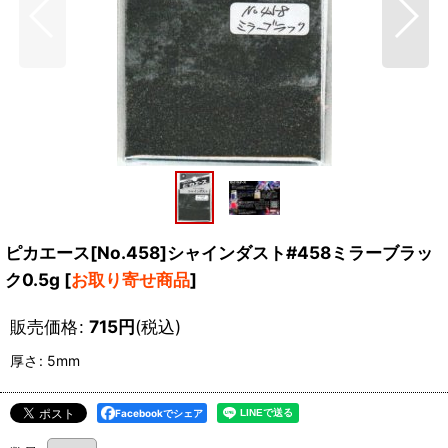
ピカエース[No.458]シャインダスト#458ミラーブラッ
ク0.5g
[
お取り寄せ商品
]
販売価格
:
715
円
(税込)
厚さ
:
5mm
Facebookでシェア