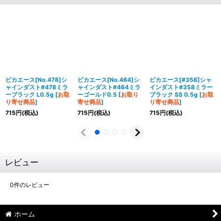
ピカエース[No.478]シ
ピカエース[No.464]シ
ピカエース[#358]シャ
ャインダスト#478ミラ
ャインダスト#464ミラ
インダスト#358ミラー
ーブラック L0.5g
[
お取
ーゴールド0.5
[
お取り
ブラック SS 0.5g
[
お取
り寄せ商品
]
寄せ商品
]
り寄せ商品
]
715
円
(税込)
715
円
(税込)
715
円
(税込)
レビュー
0
件のレビュー
ホーム