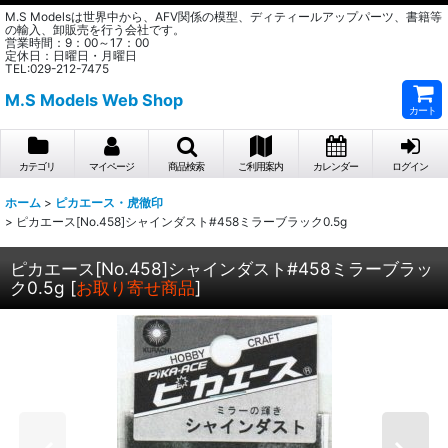
M.S Modelsは世界中から、AFV関係の模型、ディティールアップパーツ、書籍等
の輸入、卸販売を行う会社です。
営業時間：9：00～17：00
定休日：日曜日・月曜日
TEL:029-212-7475
M.S Models Web Shop
カート
カテゴリ
マイページ
商品検索
ご利用案内
カレンダー
ログイン
ホーム
>
ピカエース・虎徹印
>
ピカエース[No.458]シャインダスト#458ミラーブラック0.5g
ピカエース[No.458]シャインダスト#458ミラーブラッ
ク0.5g
[
お取り寄せ商品
]