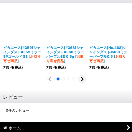
ピカエース[#359]シャ
ピカエース[#368]シャ
ピカエース[No.468]シ
インダスト#359ミラー
インダスト#368ミラー
ャインダスト#468ミラ
SPゴールド SS
[
お取り
パープルSS 0.5g
[
お取
ーパープル0.5
[
お取り
寄せ商品
]
り寄せ商品
]
寄せ商品
]
715
円
(税込)
715
円
(税込)
715
円
(税込)
レビュー
0
件のレビュー
ホーム