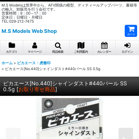
M.S Modelsは世界中から、AFV関係の模型、ディティールアップパーツ、書籍等
の輸入、卸販売を行う会社です。
営業時間：9：00～17：00
定休日：日曜日・月曜日
TEL:029-212-7475
M.S Models Web Shop
カート
カテゴリ
マイページ
商品検索
ご利用案内
カレンダー
ログイン
ホーム
>
ピカエース・虎徹印
>
ピカエース[No.440]シャインダスト#440パール SS 0.5g
ピカエース[No.440]シャインダスト#440パール SS
0.5g
[
お取り寄せ商品
]