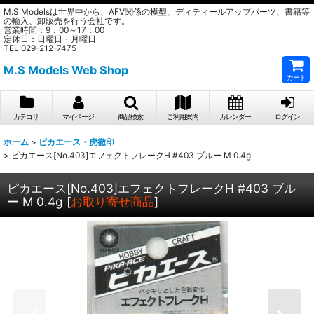
M.S Modelsは世界中から、AFV関係の模型、ディティールアップパーツ、書籍等
の輸入、卸販売を行う会社です。
営業時間：9：00～17：00
定休日：日曜日・月曜日
TEL:029-212-7475
M.S Models Web Shop
カート
カテゴリ
マイページ
商品検索
ご利用案内
カレンダー
ログイン
ホーム
>
ピカエース・虎徹印
>
ピカエース[No.403]エフェクトフレークH #403 ブルー M 0.4g
ピカエース[No.403]エフェクトフレークH #403 ブル
ー M 0.4g
[
お取り寄せ商品
]