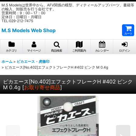
M.S Modelsは世界中から、AFV関係の模型、ディティールアップパーツ、書籍等
の輸入、卸販売を行う会社です。
営業時間：9：00～17：00
定休日：日曜日・月曜日
TEL:029-212-7475
M.S Models Web Shop
カート
カテゴリ
マイページ
商品検索
ご利用案内
カレンダー
ログイン
ホーム
>
ピカエース・虎徹印
>
ピカエース[No.402]エフェクトフレークH #402 ピンク M 0.4g
ピカエース[No.402]エフェクトフレークH #402 ピンク
M 0.4g
[
お取り寄せ商品
]