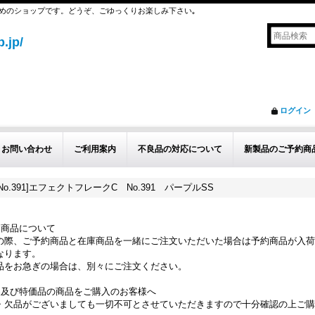
めのショップです。どうぞ、ごゆっくりお楽しみ下さい｡
.jp/
ログイン
お問い合わせ
ご利用案内
不良品の対応について
新製品のご予約商
o.391]エフェクトフレークC No.391 パープルSS
約商品について
の際、ご予約商品と在庫商品を一緒にご注文いただいた場合は予約商品が入荷
なります。
品をお急ぎの場合は、別々にご注文ください。
品及び特価品の商品をご購入のお客様へ
・欠品がございましても一切不可とさせていただきますので十分確認の上ご購