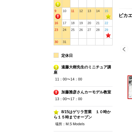
9
10
11
12
13
14
15
ピカエ
16
17
18
19
20
21
22
23
24
25
26
27
28
29
30
31
定休日
遠藤大樹先生のミニチュア講
座
11：00〜14：00
加藤雅彦さんカーモデル教室
13：00〜17：00
8/15はゲリラ営業 １０時か
ら１５時までオープン
場所：M.S Models