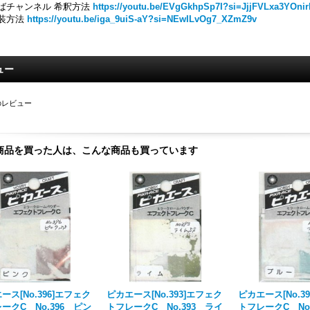
ばチャンネル 希釈方法
https://youtu.be/EVgGkhpSp7I?si=JjjFVLxa3YOnir
装方法
https://youtu.be/iga_9uiS-aY?si=NEwILvOg7_XZmZ9v
ュー
のレビュー
商品を買った人は、こんな商品も買っています
ース[No.396]エフェク
ピカエース[No.393]エフェク
ピカエース[No.3
ークC No.396 ピン
トフレークC No.393 ライ
トフレークC No