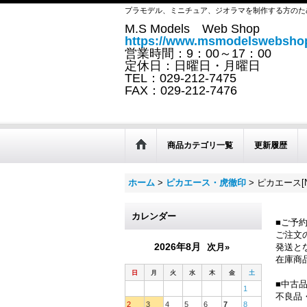
プラモデル、ミニチュア、ジオラマを制作する方のた
M.S Models Web Shop
https://www.msmodelswebshop
営業時間：9：00～17：00
定休日：日曜日・月曜日
TEL：029-212-7475
FAX：029-212-7476
商品カテゴリ一覧
更新履歴
ホーム
>
ピカエース・虎徹印
>
ピカエース[N
カレンダー
■ご予
ご注文
2026年8月
次月»
発送と
在庫商
日
月
火
水
木
金
土
■中古
1
不良品
2
3
4
5
6
7
8