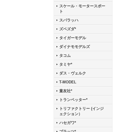
スケール・モータースポー
ト
スパラッハ
ズベズダ*
タイガーモデル
ダイナモモデルズ
タコム
タミヤ*
ダス・ヴェルク
T-MODEL
童友社*
トランペッター*
トリファクトリー (インジ
ェクション）
ハセガワ*
プラッツ*