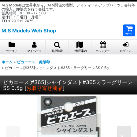
M.S Modelsは世界中から、AFV関係の模型、ディティールアップパーツ、書籍等
の輸入、卸販売を行う会社です。
営業時間：9：00～17：00
定休日：日曜日・月曜日
TEL:029-212-7475
M.S Models Web Shop
カート
カテゴリ
マイページ
商品検索
ご利用案内
カレンダー
ログイン
ホーム
>
ピカエース・虎徹印
>
ピカエース[#365]シャインダスト#365ミラーグリーンSS 0.5g
ピカエース[#365]シャインダスト#365ミラーグリーン
SS 0.5g
[
お取り寄せ商品
]