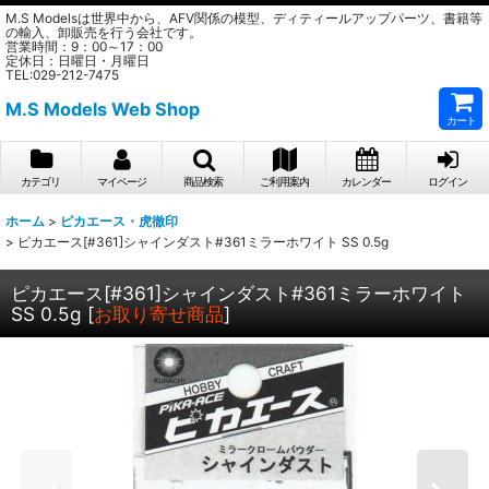
M.S Modelsは世界中から、AFV関係の模型、ディティールアップパーツ、書籍等
の輸入、卸販売を行う会社です。
営業時間：9：00～17：00
定休日：日曜日・月曜日
TEL:029-212-7475
M.S Models Web Shop
カート
カテゴリ
マイページ
商品検索
ご利用案内
カレンダー
ログイン
ホーム
>
ピカエース・虎徹印
>
ピカエース[#361]シャインダスト#361ミラーホワイト SS 0.5g
ピカエース[#361]シャインダスト#361ミラーホワイト
SS 0.5g
[
お取り寄せ商品
]