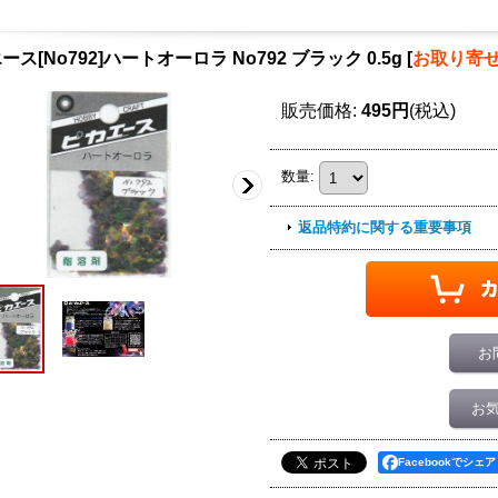
ース[No792]ハートオーロラ No792 ブラック 0.5g
[
お取り寄
販売価格
:
495円
(税込)
数量
:
返品特約に関する重要事項
お
お
Facebookでシェア