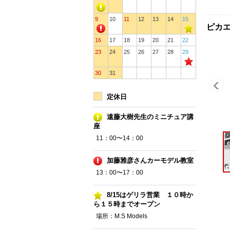
9
10
11
12
13
14
15
ピカエ
16
17
18
19
20
21
22
23
24
25
26
27
28
29
30
31
定休日
遠藤大樹先生のミニチュア講
座
11：00〜14：00
加藤雅彦さんカーモデル教室
13：00〜17：00
8/15はゲリラ営業 １０時か
ら１５時までオープン
場所：M.S Models