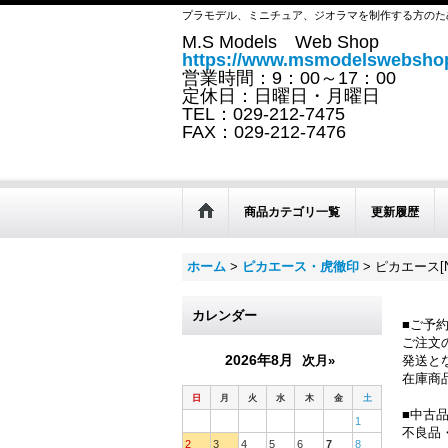
プラモデル、ミニチュア、ジオラマを制作する方のた
M.S Models Web Shop
https://www.msmodelswebshop
営業時間：9：00～17：00
定休日：日曜日・月曜日
TEL：029-212-7475
FAX：029-212-7476
商品カテゴリ一覧
更新履歴
ホーム
>
ピカエース・虎徹印
>
ピカエース[N
カレンダー
■ご予
ご注文
2026年8月
次月»
発送と
在庫商
日
月
火
水
木
金
土
■中古
1
不良品
2
3
4
5
6
7
8