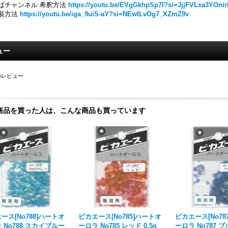
ばチャンネル 希釈方法
https://youtu.be/EVgGkhpSp7I?si=JjjFVLxa3YOnir
装方法
https://youtu.be/iga_9uiS-aY?si=NEwILvOg7_XZmZ9v
ュー
のレビュー
商品を買った人は、こんな商品も買っています
ース[No788]ハートオ
ピカエース[No785]ハートオ
ピカエース[No78
 No788 スカイブルー
ーロラ No785 レッド 0.5g
ーロラ No787 ブル