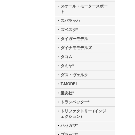
スケール・モータースポー
ト
スパラッハ
ズベズダ*
タイガーモデル
ダイナモモデルズ
タコム
タミヤ*
ダス・ヴェルク
T-MODEL
童友社*
トランペッター*
トリファクトリー (インジ
ェクション）
ハセガワ*
プラッツ*