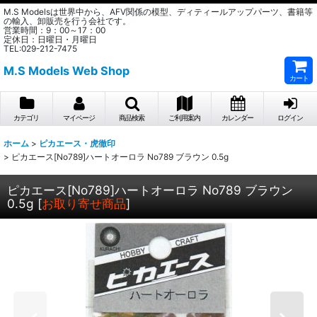
M.S Modelsは世界中から、AFV関係の模型、ディティールアップパーツ、書籍等
の輸入、卸販売を行う会社です。
営業時間：9：00～17：00
定休日：日曜日・月曜日
TEL:029-212-7475
M.S Models Web Shop
カート
カテゴリ
マイページ
商品検索
ご利用案内
カレンダー
ログイン
ホーム
>
ピカエース・虎徹印
>
ピカエース[No789]ハートオーロラ No789 ブラウン 0.5g
ピカエース[No789]ハートオーロラ No789 ブラウン
0.5g
[
お取り寄せ商品
]