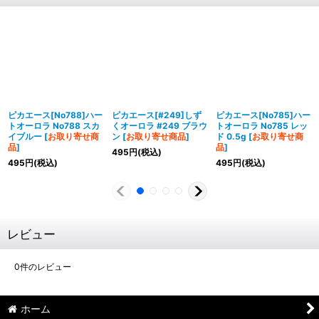
ピカエース[No788]ハー
ピカエース[#249]しず
ピカエース[No785]ハー
トオーロラ No788 スカ
くオーロラ #249 ブラウ
トオーロラ No785 レッ
イブルー
[
お取り寄せ商
ン
[
お取り寄せ商品
]
ド 0.5g
[
お取り寄せ商
品
]
品
]
495
円
(税込)
495
円
(税込)
495
円
(税込)
レビュー
0
件のレビュー
ホーム