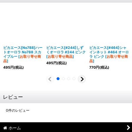
ピカエース[No788]ハー
ピカエース[#244]しず
ピカエース[#464]シャ
トオーロラ No788 スカ
くオーロラ #244 ピンク
インネット #464 オーロ
イブルー
[
お取り寄せ商
[
お取り寄せ商品
]
ラ ピンク
[
お取り寄せ商
品
]
品
]
495
円
(税込)
495
円
(税込)
770
円
(税込)
レビュー
0
件のレビュー
ホーム