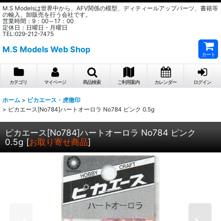
M.S Modelsは世界中から、AFV関係の模型、ディティールアップパーツ、書籍等
の輸入、卸販売を行う会社です。
営業時間：9：00～17：00
定休日：日曜日・月曜日
TEL:029-212-7475
M.S Models Web Shop
カート
カテゴリ
マイページ
商品検索
ご利用案内
カレンダー
ログイン
ホーム
>
ピカエース・虎徹印
>
ピカエース[No784]ハートオーロラ No784 ピンク 0.5g
ピカエース[No784]ハートオーロラ No784 ピンク
0.5g
[
お取り寄せ商品
]