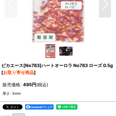
ピカエース[No783]ハートオーロラ No783 ローズ 0.5g
[
お取り寄せ商品
]
販売価格
:
495
円
(税込)
厚さ
:
5mm
Facebookでシェア