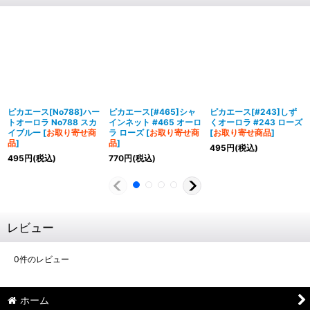
ピカエース[No788]ハー
ピカエース[#465]シャ
ピカエース[#243]しず
トオーロラ No788 スカ
インネット #465 オーロ
くオーロラ #243 ローズ
イブルー
[
お取り寄せ商
ラ ローズ
[
お取り寄せ商
[
お取り寄せ商品
]
品
]
品
]
495
円
(税込)
495
円
(税込)
770
円
(税込)
レビュー
0
件のレビュー
ホーム