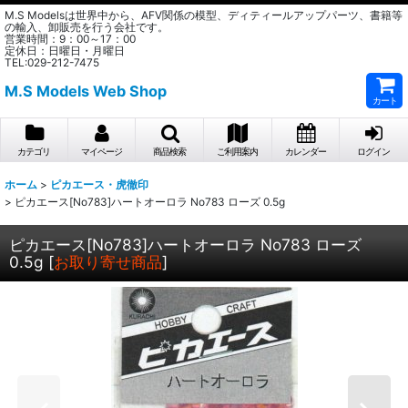
M.S Modelsは世界中から、AFV関係の模型、ディティールアップパーツ、書籍等
の輸入、卸販売を行う会社です。
営業時間：9：00～17：00
定休日：日曜日・月曜日
TEL:029-212-7475
M.S Models Web Shop
カート
カテゴリ
マイページ
商品検索
ご利用案内
カレンダー
ログイン
ホーム
>
ピカエース・虎徹印
>
ピカエース[No783]ハートオーロラ No783 ローズ 0.5g
ピカエース[No783]ハートオーロラ No783 ローズ
0.5g
[
お取り寄せ商品
]