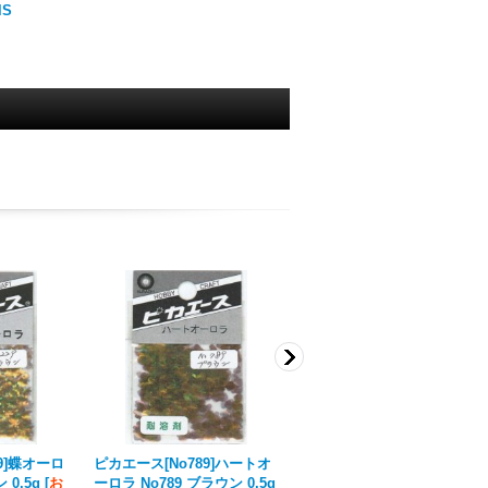
lS
9]蝶オーロ
ピカエース[No789]ハートオ
ピカエース[No765]星オーロ
 0.5g
[
お
ーロラ No789 ブラウン 0.5g
ラ No765 レッド 0.5g
[
お取