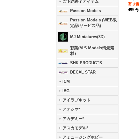
ご予約終了アイテム
寄せ
495円
Passion Models
Passion Models (WEB限
定品/サービス品)
MJ Miniatures(3D)
彩葉(M.S Models情景素
材）
SHK PRODUCTS
DECAL STAR
ICM
IBG
アイラブキット
アオシマ*
アカデミー*
アスカモデル*
アミュージングホビー