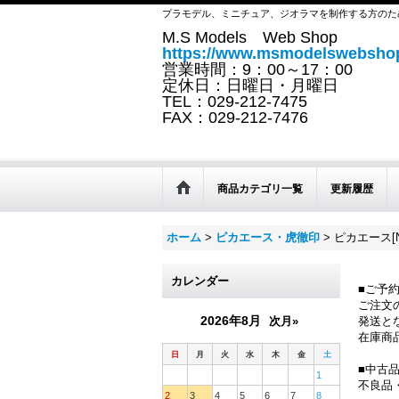
プラモデル、ミニチュア、ジオラマを制作する方のた
M.S Models Web Shop
https://www.msmodelswebshop
営業時間：9：00～17：00
定休日：日曜日・月曜日
TEL：029-212-7475
FAX：029-212-7476
商品カテゴリ一覧
更新履歴
ホーム
>
ピカエース・虎徹印
>
ピカエース[No
カレンダー
■ご予
ご注文
2026年8月
次月»
発送と
在庫商
日
月
火
水
木
金
土
■中古
1
不良品
2
3
4
5
6
7
8