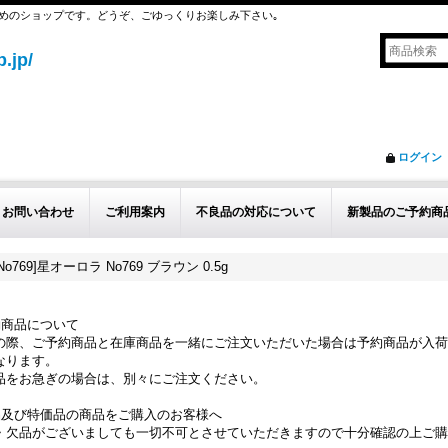
めのショップです。どうぞ、ごゆっくりお楽しみ下さい｡
.jp/
ログイン
お問い合わせ
ご利用案内
不良品の対応について
新製品のご予約商
769]星オーロラ No769 ブラウン 0.5g
約商品について
の際、ご予約商品と在庫商品を一緒にご注文いただいた場合は予約商品が入荷
なります。
品をお急ぎの場合は、別々にご注文ください。
品及び特価品の商品をご購入のお客様へ
・欠品がございましても一切不可とさせていただきますので十分確認の上ご購