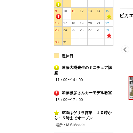
9
10
11
12
13
14
15
ピカエー
16
17
18
19
20
21
22
23
24
25
26
27
28
29
30
31
定休日
遠藤大樹先生のミニチュア講
座
11：00〜14：00
加藤雅彦さんカーモデル教室
13：00〜17：00
8/15はゲリラ営業 １０時か
ら１５時までオープン
場所：M.S Models