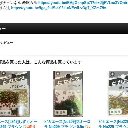
ばチャンネル 希釈方法
https://youtu.be/EVgGkhpSp7I?si=JjjFVLxa3YOnir
装方法
https://youtu.be/iga_9uiS-aY?si=NEwILvOg7_XZmZ9v
ュー
のレビュー
商品を買った人は、こんな商品も買っています
ース[#249]しずくオー
ピカエース[No209]花オーロ
ピカエース[No22
#249 ブラウン
[
お取り
ラ No209 ブラウン 0.5g
[
お
ラ No229 ブラウン