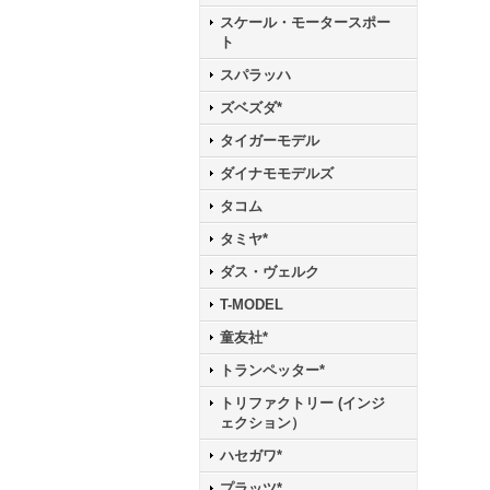
スケール・モータースポー
ト
スパラッハ
ズベズダ*
タイガーモデル
ダイナモモデルズ
タコム
タミヤ*
ダス・ヴェルク
T-MODEL
童友社*
トランペッター*
トリファクトリー (インジ
ェクション）
ハセガワ*
プラッツ*