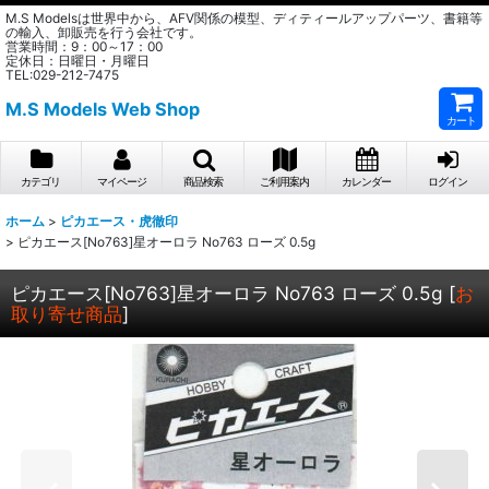
M.S Modelsは世界中から、AFV関係の模型、ディティールアップパーツ、書籍等
の輸入、卸販売を行う会社です。
営業時間：9：00～17：00
定休日：日曜日・月曜日
TEL:029-212-7475
M.S Models Web Shop
カート
カテゴリ
マイページ
商品検索
ご利用案内
カレンダー
ログイン
ホーム
>
ピカエース・虎徹印
>
ピカエース[No763]星オーロラ No763 ローズ 0.5g
ピカエース[No763]星オーロラ No763 ローズ 0.5g
[
お
取り寄せ商品
]