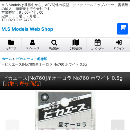
M.S Modelsは世界中から、AFV関係の模型、ディティールアップパーツ、書籍等
の輸入、卸販売を行う会社です。
営業時間：9：00～17：00
定休日：日曜日・月曜日
TEL:029-212-7475
M.S Models Web Shop
カート
カテゴリ
マイページ
商品検索
ご利用案内
カレンダー
ログイン
ホーム
>
ピカエース・虎徹印
>
ピカエース[No760]星オーロラ No760 ホワイト 0.5g
ピカエース[No760]星オーロラ No760 ホワイト 0.5g
[
お取り寄せ商品
]