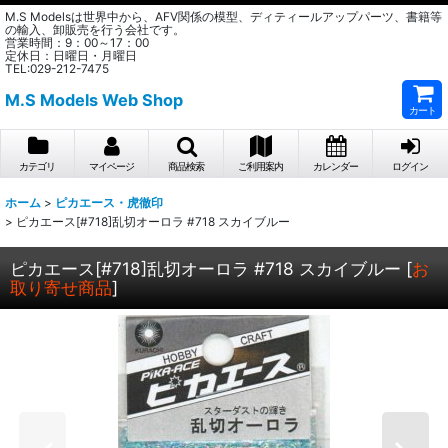
M.S Modelsは世界中から、AFV関係の模型、ディティールアップパーツ、書籍等
の輸入、卸販売を行う会社です。
営業時間：9：00～17：00
定休日：日曜日・月曜日
TEL:029-212-7475
M.S Models Web Shop
カート
カテゴリ
マイページ
商品検索
ご利用案内
カレンダー
ログイン
ホーム
>
ピカエース・虎徹印
>
ピカエース[#718]乱切オーロラ #718 スカイブルー
ピカエース[#718]乱切オーロラ #718 スカイブルー
[
お
取り寄せ商品
]