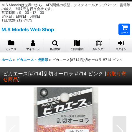
M.S Modelsは世界中から、AFV関係の模型、ディティールアップパーツ、書籍等
の輸入、卸販売を行う会社です。
営業時間：9：00～17：00
定休日：日曜日・月曜日
TEL:029-212-7475
M.S Models Web Shop
カート
カテゴリ
マイページ
商品検索
ご利用案内
カレンダー
ログイン
ホーム
>
ピカエース・虎徹印
>
ピカエース[#714]乱切オーロラ #714 ピンク
ピカエース[#714]乱切オーロラ #714 ピンク
[
お取り寄
せ商品
]