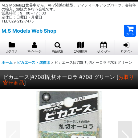
M.S Modelsは世界中から、AFV関係の模型、ディティールアップパーツ、書籍等
の輸入、卸販売を行う会社です。
営業時間：9：00～17：00
定休日：日曜日・月曜日
TEL:029-212-7475
M.S Models Web Shop
カート
カテゴリ
マイページ
商品検索
ご利用案内
カレンダー
ログイン
ホーム
>
ピカエース・虎徹印
>
ピカエース[#708]乱切オーロラ #708 グリーン
ピカエース[#708]乱切オーロラ #708 グリーン
[
お取り
寄せ商品
]