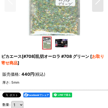
ピカエース[#708]乱切オーロラ #708 グリーン
[
お取り
寄せ商品
]
販売価格
:
440
円
(税込)
厚さ
:
5mm
Facebookでシェア
数量
: