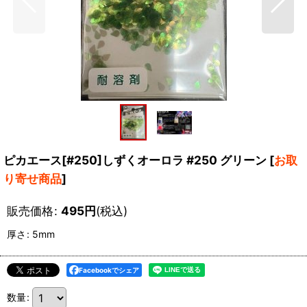
ピカエース[#250]しずくオーロラ #250 グリーン
[
お取
り寄せ商品
]
販売価格
:
495
円
(税込)
厚さ
:
5mm
Facebookでシェア
数量
: