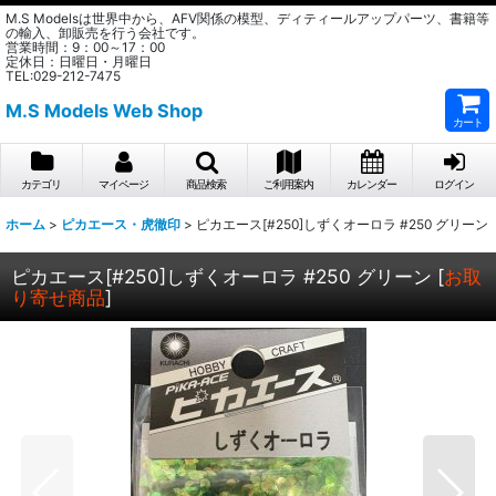
M.S Modelsは世界中から、AFV関係の模型、ディティールアップパーツ、書籍等
の輸入、卸販売を行う会社です。
営業時間：9：00～17：00
定休日：日曜日・月曜日
TEL:029-212-7475
M.S Models Web Shop
カート
カテゴリ
マイページ
商品検索
ご利用案内
カレンダー
ログイン
ホーム
>
ピカエース・虎徹印
>
ピカエース[#250]しずくオーロラ #250 グリーン
ピカエース[#250]しずくオーロラ #250 グリーン
[
お取
り寄せ商品
]