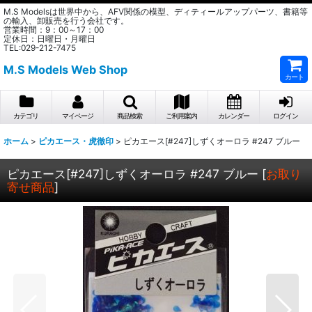
M.S Modelsは世界中から、AFV関係の模型、ディティールアップパーツ、書籍等
の輸入、卸販売を行う会社です。
営業時間：9：00～17：00
定休日：日曜日・月曜日
TEL:029-212-7475
M.S Models Web Shop
カート
カテゴリ
マイページ
商品検索
ご利用案内
カレンダー
ログイン
ホーム
>
ピカエース・虎徹印
>
ピカエース[#247]しずくオーロラ #247 ブルー
ピカエース[#247]しずくオーロラ #247 ブルー
[
お取り
寄せ商品
]