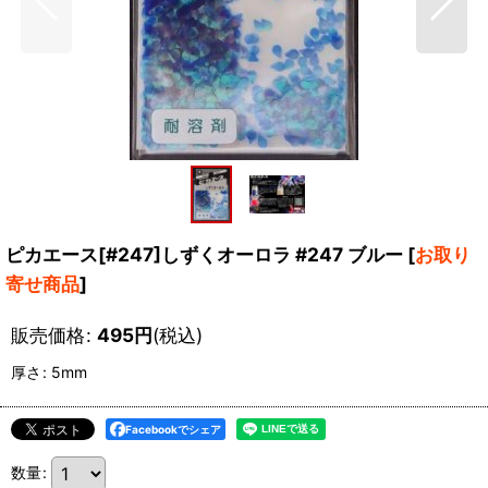
ピカエース[#247]しずくオーロラ #247 ブルー
[
お取り
寄せ商品
]
販売価格
:
495
円
(税込)
厚さ
:
5mm
Facebookでシェア
数量
: