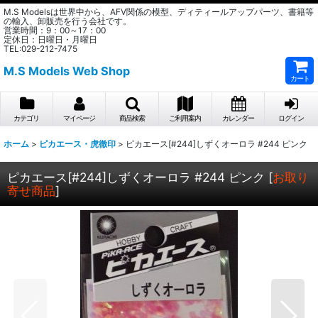
M.S Modelsは世界中から、AFV関係の模型、ディティールアップパーツ、書籍等
の輸入、卸販売を行う会社です。
営業時間：9：00～17：00
定休日：日曜日・月曜日
TEL:029-212-7475
M.S Models Web Shop
カート
カテゴリ
マイページ
商品検索
ご利用案内
カレンダー
ログイン
ホーム
>
ピカエース・虎徹印
>
ピカエース[#244]しずくオーロラ #244 ピンク
ピカエース[#244]しずくオーロラ #244 ピンク
[
お取り
寄せ商品
]