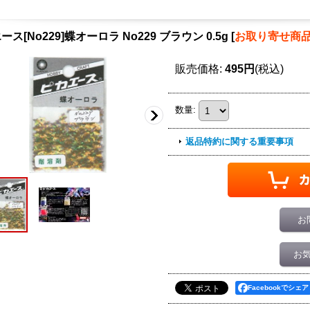
ス[No229]蝶オーロラ No229 ブラウン 0.5g
[
お取り寄せ商
販売価格
:
495円
(税込)
数量
:
返品特約に関する重要事項
お
お
Facebookでシェア