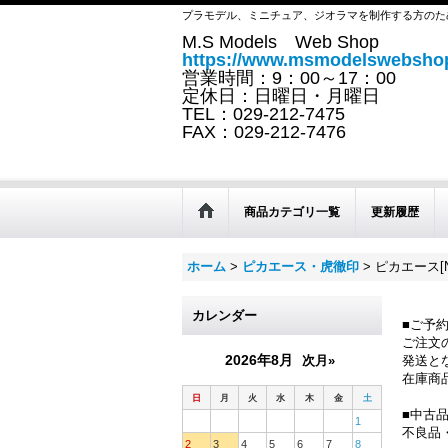
プラモデル、ミニチュア、ジオラマを制作する方のた
M.S Models Web Shop
https://www.msmodelswebshop
営業時間：9：00～17：00
定休日：日曜日・月曜日
TEL：029-212-7475
FAX：029-212-7476
商品カテゴリ一覧
更新履歴
ホーム
>
ピカエース・虎徹印
>
ピカエース[No
カレンダー
■ご予
ご注文
2026年8月
次月»
発送と
在庫商
日
月
火
水
木
金
土
■中古
1
不良品
2
3
4
5
6
7
8