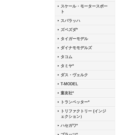
スケール・モータースポー
ト
スパラッハ
ズベズダ*
タイガーモデル
ダイナモモデルズ
タコム
タミヤ*
ダス・ヴェルク
T-MODEL
童友社*
トランペッター*
トリファクトリー (インジ
ェクション）
ハセガワ*
プラッツ*