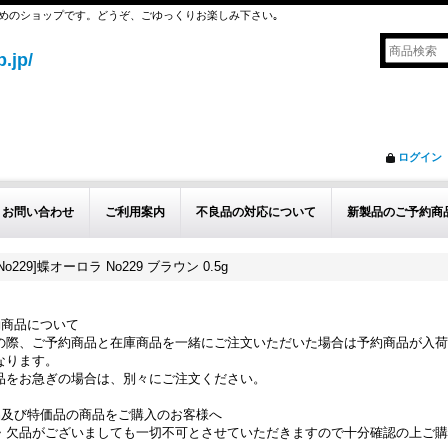
めのショップです。どうぞ、ごゆっくりお楽しみ下さい｡
.jp/
ログイン
お問い合わせ
ご利用案内
不良品の対応について
新製品のご予約商
229]蝶オーロラ No229 ブラウン 0.5g
約商品について
の際、ご予約商品と在庫商品を一緒にご注文いただいた場合は予約商品が入荷
なります。
品をお急ぎの場合は、別々にご注文ください。
品及び特価品の商品をご購入のお客様へ
・欠品がございましても一切不可とさせていただきますので十分確認の上ご購