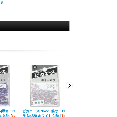
lS
6]蝶オーロ
ピカエース[No220]蝶オーロ
ピカエース[No224]蝶オーロ
 0.5g
[
お
ラ No220 ホワイト 0.5g
[
お
ラ No224 ピンク 0.5g
[
お取