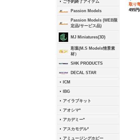
ご予約終了アイテム
取り
495円
Passion Models
Passion Models (WEB限
定品/サービス品)
MJ Miniatures(3D)
彩葉(M.S Models情景素
材）
SHK PRODUCTS
DECAL STAR
ICM
IBG
アイラブキット
アオシマ*
アカデミー*
アスカモデル*
アミュージングホビー