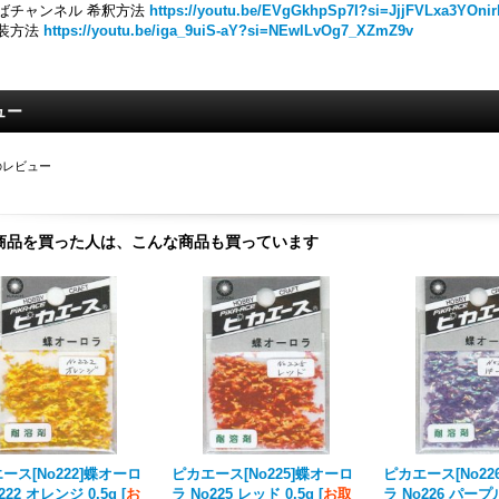
ばチャンネル 希釈方法
https://youtu.be/EVgGkhpSp7I?si=JjjFVLxa3YOnir
装方法
https://youtu.be/iga_9uiS-aY?si=NEwILvOg7_XZmZ9v
ュー
のレビュー
商品を買った人は、こんな商品も買っています
ース[No222]蝶オーロ
ピカエース[No225]蝶オーロ
ピカエース[No22
222 オレンジ 0.5g
[
お
ラ No225 レッド 0.5g
[
お取
ラ No226 パープル