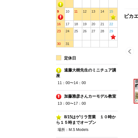
9
10
11
12
13
14
15
ピカエー
16
17
18
19
20
21
22
23
24
25
26
27
28
29
30
31
定休日
遠藤大樹先生のミニチュア講
座
11：00〜14：00
加藤雅彦さんカーモデル教室
13：00〜17：00
8/15はゲリラ営業 １０時か
ら１５時までオープン
場所：M.S Models