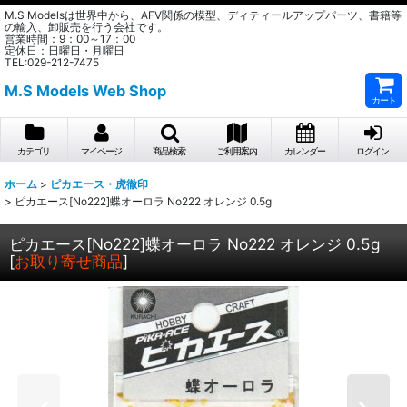
M.S Modelsは世界中から、AFV関係の模型、ディティールアップパーツ、書籍等
の輸入、卸販売を行う会社です。
営業時間：9：00～17：00
定休日：日曜日・月曜日
TEL:029-212-7475
M.S Models Web Shop
カート
カテゴリ
マイページ
商品検索
ご利用案内
カレンダー
ログイン
ホーム
>
ピカエース・虎徹印
>
ピカエース[No222]蝶オーロラ No222 オレンジ 0.5g
ピカエース[No222]蝶オーロラ No222 オレンジ 0.5g
[
お取り寄せ商品
]