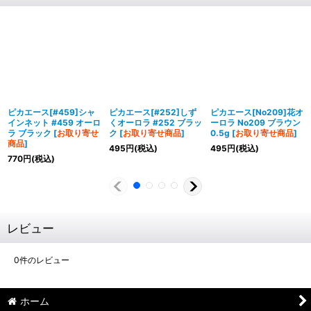
ピカエース[#459]シャ
ピカエース[#252]しず
ピカエース[No209]花オ
インネット #459 オーロ
くオーロラ #252 ブラッ
ーロラ No209 ブラウン
ラ ブラック
[
お取り寄せ
ク
[
お取り寄せ商品
]
0.5g
[
お取り寄せ商品
]
商品
]
495
円
(税込)
495
円
(税込)
770
円
(税込)
レビュー
0
件のレビュー
ホーム