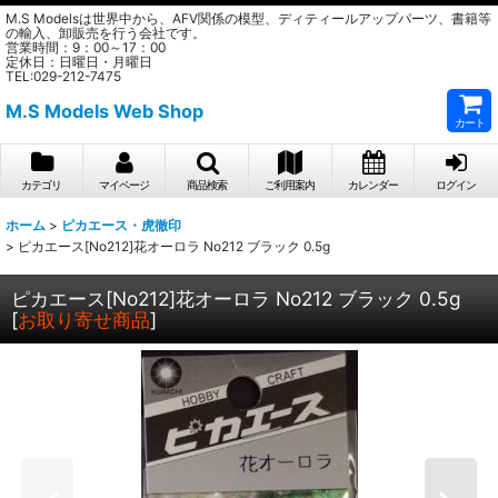
M.S Modelsは世界中から、AFV関係の模型、ディティールアップパーツ、書籍等
の輸入、卸販売を行う会社です。
営業時間：9：00～17：00
定休日：日曜日・月曜日
TEL:029-212-7475
M.S Models Web Shop
カート
カテゴリ
マイページ
商品検索
ご利用案内
カレンダー
ログイン
ホーム
>
ピカエース・虎徹印
>
ピカエース[No212]花オーロラ No212 ブラック 0.5g
ピカエース[No212]花オーロラ No212 ブラック 0.5g
[
お取り寄せ商品
]