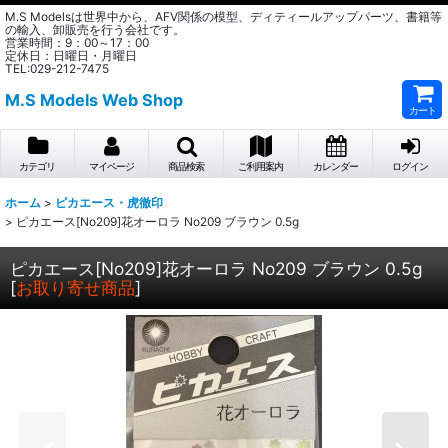
M.S Modelsは世界中から、AFV関係の模型、ディティールアップパーツ、書籍等
の輸入、卸販売を行う会社です。
営業時間：9：00～17：00
定休日：日曜日・月曜日
TEL:029-212-7475
M.S Models Web Shop
カート
カテゴリ
マイページ
商品検索
ご利用案内
カレンダー
ログイン
ホーム
>
ピカエース・虎徹印
>
ピカエース[No209]花オーロラ No209 ブラウン 0.5g
ピカエース[No209]花オーロラ No209 ブラウン 0.5g
[
お取り寄せ商品
]