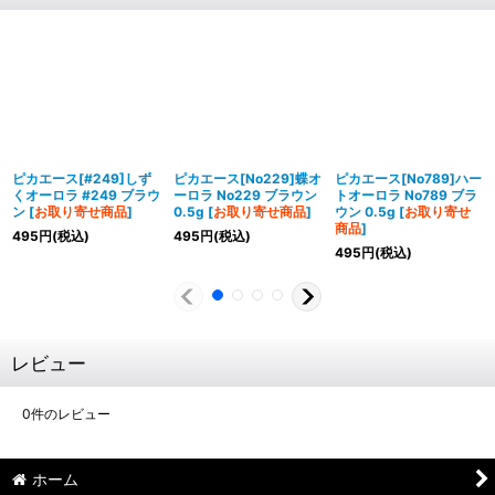
ピカエース[#249]しず
ピカエース[No229]蝶オ
ピカエース[No789]ハー
くオーロラ #249 ブラウ
ーロラ No229 ブラウン
トオーロラ No789 ブラ
ン
[
お取り寄せ商品
]
0.5g
[
お取り寄せ商品
]
ウン 0.5g
[
お取り寄せ
商品
]
495
円
(税込)
495
円
(税込)
495
円
(税込)
レビュー
0
件のレビュー
ホーム