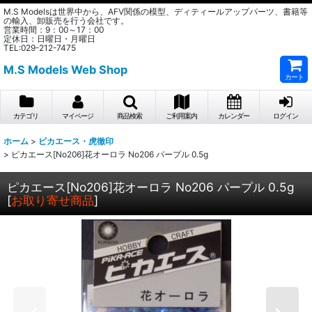
M.S Modelsは世界中から、AFV関係の模型、ディティールアップパーツ、書籍等
の輸入、卸販売を行う会社です。
営業時間：9：00～17：00
定休日：日曜日・月曜日
TEL:029-212-7475
M.S Models Web Shop
カート
カテゴリ
マイページ
商品検索
ご利用案内
カレンダー
ログイン
ホーム
>
ピカエース・虎徹印
>
ピカエース[No206]花オーロラ No206 パープル 0.5g
ピカエース[No206]花オーロラ No206 パープル 0.5g
[
お取り寄せ商品
]