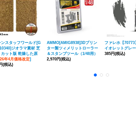
ーンスタッフワールド[G
AMMO[AMIG8938]3Dプリン
ファレホ【70773】
-10340]ジオラマ素材 芝
ター製ツィメリットローラー
イオレットグレー
トカット版 乾燥した原
＆スタンプツール（1/48用）
385円
(税込)
026年4月価格改定
]
2,970円
(税込)
0円
(税込)