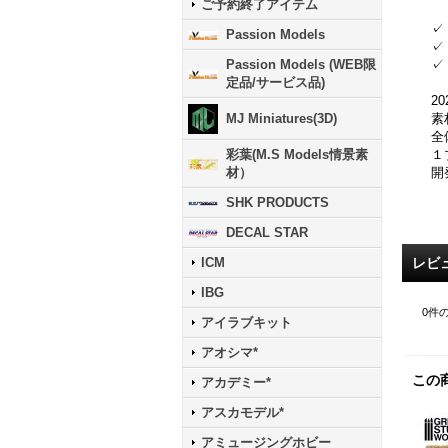
ご予約終了アイテム
✓
Passion Models
✓
✓
Passion Models (WEB限
定品/サービス品)
20
素
MJ Miniatures(3D)
全
１
彩葉(M.S Models情景素
開
材）
SHK PRODUCTS
DECAL STAR
レビ
ICM
IBG
0
件
アイラブキット
アオシマ*
この
アカデミー*
アスカモデル*
アミュージングホビー