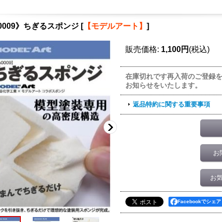
0009》ちぎるスポンジ
[
【モデルアート】
]
販売価格
:
1,100円
(税込)
在庫切れです再入荷のご登録
お知らせをいたします。
返品特約に関する重要事項
お
お
Facebookでシェア