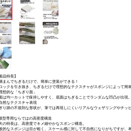
製品特長】
摘まんでちぎるだけで、簡単に塗装ができる！
ロックを引き抜き、ちぎるだけで理想的なテクスチャがスポンジによって簡
理想的な「ちぎり面」
面は均一カットで保持しやすく、底面はちぎることでランダムな凹凸が出現
自然なテクスチャ表現
ぎり跡の不規則な形状が、筆では再現しにくいリアルなウェザリングやチッピ
 模型専用ならではの高密度構造
大の特長は、高密度でキメ細やかなスポンジ構造。
般的なスポンジは目が粗く、スケール感に対して不自然になりがちですが、