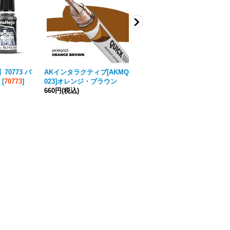
70773 バ
AKインタラクティブ[AKMQ
PlusModel[AL4034]1/48WW
[
70773
]
023]オレンジ・ブラウン
II米 F-4Fワイルドキャット戦
660円
(税込)
闘機 パイロット
1,760円
(税込)
[
通常販売価格
:
2,200円
]