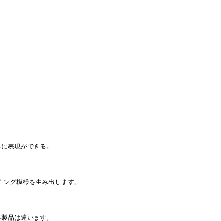
単に表現ができる。
。
 ング模様を生み出します。
本製品は違います。