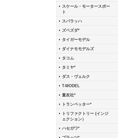
スケール・モータースポー
ト
スパラッハ
ズベズダ*
タイガーモデル
ダイナモモデルズ
タコム
タミヤ*
ダス・ヴェルク
T-MODEL
童友社*
トランペッター*
トリファクトリー (インジ
ェクション）
ハセガワ*
プラッツ*