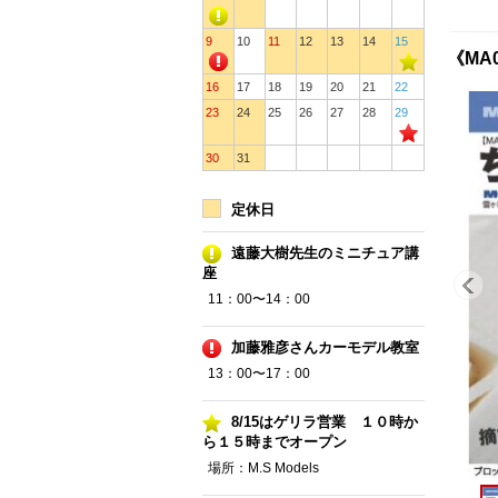
9
10
11
12
13
14
15
《MA
16
17
18
19
20
21
22
23
24
25
26
27
28
29
30
31
定休日
遠藤大樹先生のミニチュア講
座
11：00〜14：00
加藤雅彦さんカーモデル教室
13：00〜17：00
8/15はゲリラ営業 １０時か
ら１５時までオープン
場所：M.S Models