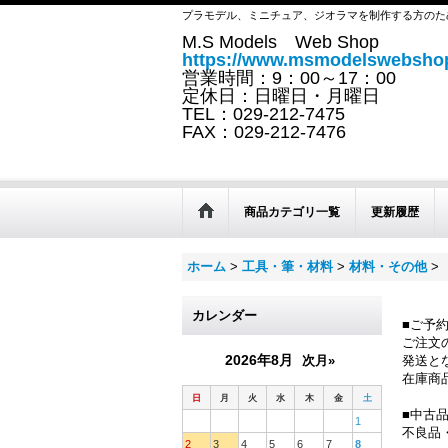
プラモデル、ミニチュア、ジオラマを制作する方のた
M.S Models Web Shop
https://www.msmodelswebshop
営業時間：9：00～17：00
定休日：日曜日・月曜日
TEL：029-212-7475
FAX：029-212-7476
商品カテゴリ一覧
更新履歴
ホーム
>
工具・筆・材料
>
材料・その他
>
カレンダー
■ご予
ご注文
2026年8月
次月»
発送と
在庫商
日
月
火
水
木
金
土
■中古
1
不良品
2
3
4
5
6
7
8