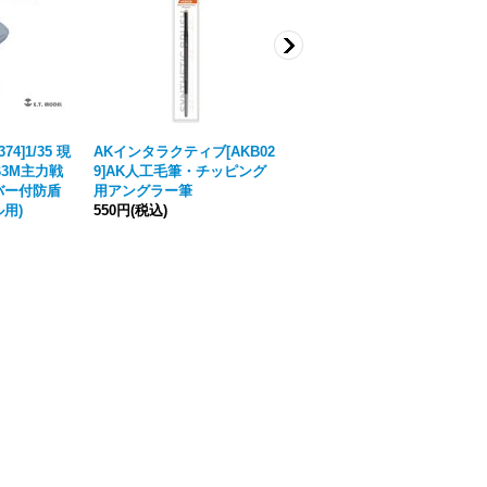
374]1/35 現
AKインタラクティブ[AKB02
CANFORA[Normandy]ノル
/B3M主力戦
9]AK人工毛筆・チッピング
マンディーの情景 連合軍/ド
バー付防盾
用アングラー筆
イツ軍
用)
550円
(税込)
5,170円
(税込)