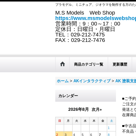
プラモデル、ミニチュア、ジオラマを制作する方のた
M.S Models Web Shop
https://www.msmodelswebshop
営業時間：9：00～17：00
定休日：日曜日・月曜日
TEL：029-212-7475
FAX：029-212-7476
商品カテゴリ一覧
更新履歴
ホーム
>
AKインタラクティブ
>
AK 塗装支
カレンダー
■ご予
ご注文
2026年8月
次月»
発送と
在庫商
日
月
火
水
木
金
土
■中古
1
不良品
2
3
4
5
6
7
8