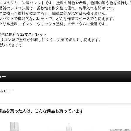
2マスのシリコン製パレットです。塗料の混色や希釈、色調の違う色を並行し
品質のシリコン製で、柔軟性と耐久性に優れ、お手入れも簡単です。
スに残った塗料が乾燥すると、簡単に剥がれて跡も残りません。
ンパクトで機能的なパレットで、どんな作業スペースでも使えます。
クリル塗料、インク、ウォッシュ塗料、メディウムに最適です。
 調色に便利な12マスパレット
シリコン製で塗料が付着しにくく、丈夫で繰り返し使えます。
水洗いできます
ュー
のレビュー
商品を買った人は、こんな商品も買っています