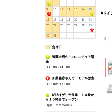
9
10
11
12
13
14
15
AKイ
16
17
18
19
20
21
22
23
24
25
26
27
28
29
30
31
定休日
遠藤大樹先生のミニチュア講
座
11：00〜14：00
加藤雅彦さんカーモデル教室
13：00〜17：00
8/15はゲリラ営業 １０時か
ら１５時までオープン
場所：M.S Models