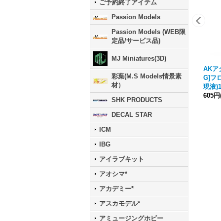
ご予約終了アイテム
Passion Models
Passion Models (WEB限
定品/サービス品)
MJ Miniatures(3D)
AKアク
彩葉(M.S Models情景素
G]フ
材）
現液)1
605円
SHK PRODUCTS
DECAL STAR
ICM
IBG
アイラブキット
アオシマ*
アカデミー*
アスカモデル*
アミュージングホビー