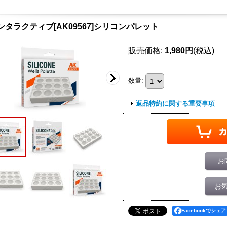
ンタラクティブ[AK09567]シリコンパレット
販売価格
:
1,980円
(税込)
数量
:
返品特約に関する重要事項
お
お
Facebookでシェア