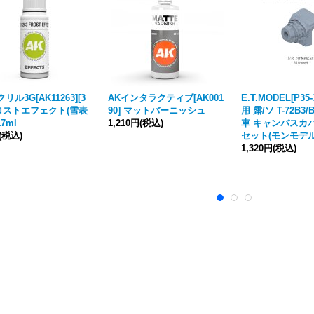
リル3G[AK11263][3
AKインタラクティブ[AK001
E.T.MODEL[P35-
ロストエフェクト(雪表
90] マットバーニッシュ
用 露/ソ T-72B3
7ml
1,210円
(税込)
車 キャンバスカ
(税込)
セット(モンモデル
1,320円
(税込)