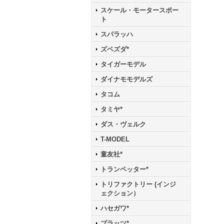
スケール・モータースポー
ト
スパラッハ
ズベズダ*
タイガーモデル
ダイナモモデルズ
タコム
タミヤ*
ダス・ヴェルク
T-MODEL
童友社*
トランペッター*
トリファクトリー (インジ
ェクション）
ハセガワ*
プラッツ*