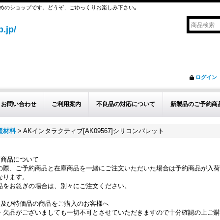
めのショップです。どうぞ、ごゆっくりお楽しみ下さい｡
.jp/
ログイン
お問い合わせ
ご利用案内
不良品の対応について
新製品のご予約商
援材料
>
AKインタラクティブ[AK09567]シリコンパレット
約商品について
の際、ご予約商品と在庫商品を一緒にご注文いただいた場合は予約商品が入荷
なります。
品をお急ぎの場合は、別々にご注文ください。
品及び特価品の商品をご購入のお客様へ
・欠品がございましても一切不可とさせていただきますので十分確認の上ご購