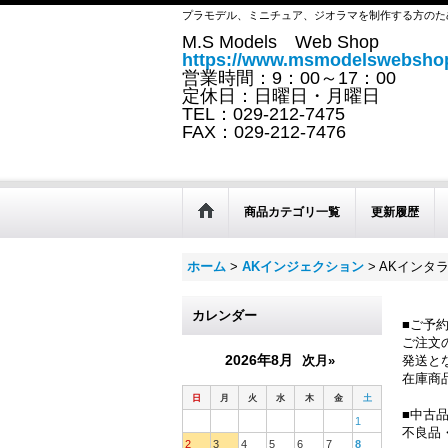
プラモデル、ミニチュア、ジオラマを制作する方のた
M.S Models Web Shop
https://www.msmodelswebshop
営業時間：9：00～17：00
定休日：日曜日・月曜日
TEL：029-212-7475
FAX：029-212-7476
商品カテゴリ一覧
更新履歴
ホーム
>
AKインジェクション
>
AKインタラ
カレンダー
■ご予
ご注文
2026年8月
次月»
発送と
在庫商
日
月
火
水
木
金
土
■中古
1
不良品
2
3
4
5
6
7
8