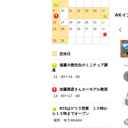
9
10
11
12
13
14
15
AKイ
16
17
18
19
20
21
22
23
24
25
26
27
28
29
30
31
定休日
遠藤大樹先生のミニチュア講
座
11：00〜14：00
加藤雅彦さんカーモデル教室
13：00〜17：00
8/15はゲリラ営業 １０時か
ら１５時までオープン
場所：M.S Models