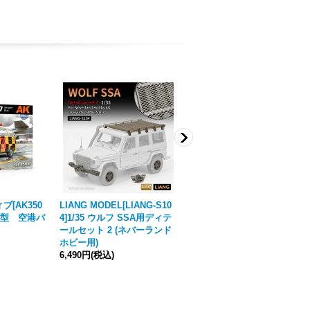
[AK350
LIANG MODEL[LIANG-S10
CHINO MODEL[CMRG3501
7年型 空港バ
4]1/35 ウルフ SSA用ディテ
0]1/35 5cm PaK38 砲弾セッ
ールセット 2 (ネバーランド
ト
[
ご注文締切日8月20日
ホビー用)
(木)10月入荷予定
]
6,490円
(税込)
1,650円
(税込)