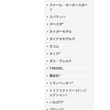
スケール・モータースポー
ト
スパラッハ
ズベズダ*
タイガーモデル
ダイナモモデルズ
タコム
タミヤ*
ダス・ヴェルク
T-MODEL
童友社*
トランペッター*
トリファクトリー (インジ
ェクション）
ハセガワ*
プラッツ*