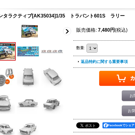
ンタラクティブ[AK35034]1/35 トラバント601S ラリー
販売価格
:
7,480円
(税込)
数量
:
返品特約に関する重要事項
お
お
Facebookでシェア