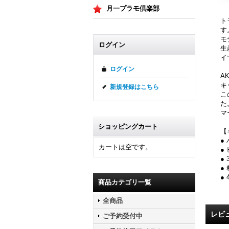
月一プラモ倶楽部
ト
す
モ
ログイン
生
イ
ログイン
A
キ
新規登録はこちら
こ
た
マ
ショッピングカート
【
●
カートは空です。
●
●
●
●
商品カテゴリ一覧
全商品
レビ
ご予約受付中