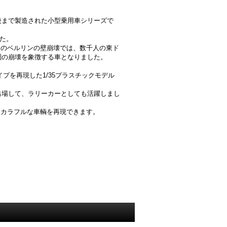
後まで製造された小型乗用車シリーズで
した。
1月のベルリンの壁崩壊では、数千人の東ド
圏の崩壊を象徴する車となりました。
イプを再現した1/35プラスチックモデル
出場して、ラリーカーとしても活躍しまし
したカラフルな車輌を再現できます。