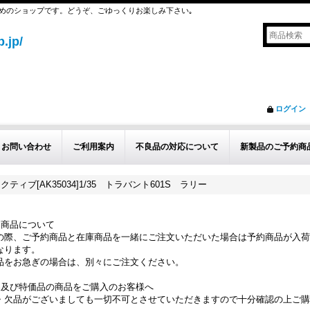
めのショップです。どうぞ、ごゆっくりお楽しみ下さい｡
.jp/
ログイン
お問い合わせ
ご利用案内
不良品の対応について
新製品のご予約商
クティブ[AK35034]1/35 トラバント601S ラリー
約商品について
の際、ご予約商品と在庫商品を一緒にご注文いただいた場合は予約商品が入荷
なります。
品をお急ぎの場合は、別々にご注文ください。
品及び特価品の商品をご購入のお客様へ
・欠品がございましても一切不可とさせていただきますので十分確認の上ご購