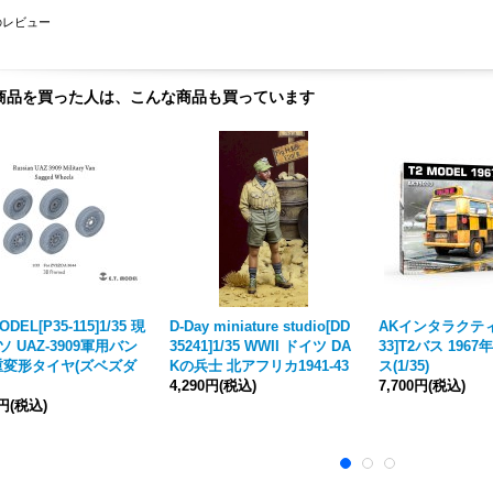
のレビュー
商品を買った人は、こんな商品も買っています
ODEL[P35-115]1/35 現
D-Day miniature studio[DD
AKインタラクティブ
ソ UAZ-3909軍用バン
35241]1/35 WWII ドイツ DA
33]T2バス 196
重変形タイヤ(ズベズダ
Kの兵士 北アフリカ1941-43
ス(1/35)
4,290円
(税込)
7,700円
(税込)
0円
(税込)