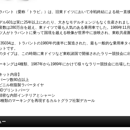
ラバント（愛称「トラビ」）は、旧東ドイツにおいて冷戦終結による統一直
。
デル601は実に25年以上にわたり、大きなモデルチェンジもなく生産されま
産数は280万台を超え、東ドイツで最も人気のある乗用車でした。1989年1
ツ人がトラバントに乗って国境を越える映像が世界中に放映され、東欧共産
K35034は、トラバントの1980年代後半に製造された、最も一般的な乗用車タ
ットです。
のタイプは、この時期に東ドイツなど東欧諸国で開催されたラリー競技会に
。
ーキングは4種類、1987年から1989年にかけて様々なラリー競技会に出場
キット内容】
 パーツ数80点以上
 ビニル樹脂製ラバータイヤ
 3Dプリントパーツ
 精密な内部インテリアとシャーシ
 4種類のマーキングを再現するカルトグラフ社製デカール
ュー