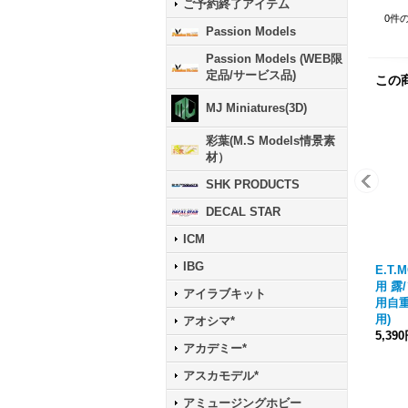
ご予約終了アイテム
0
件
Passion Models
Passion Models (WEB限
定品/サービス品)
この
MJ Miniatures(3D)
彩葉(M.S Models情景素
材）
SHK PRODUCTS
DECAL STAR
ICM
IBG
E.T.M
用 露/
アイラブキット
用自
用)
アオシマ*
5,39
アカデミー*
アスカモデル*
アミュージングホビー