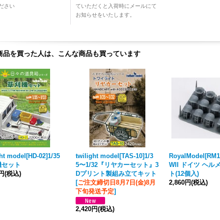
ださい
ていただくと入荷時にメールにて
お知らせをいたします。
商品を買った人は、こんな商品も買っています
ght model[HD-02]1/35
twilight model[TAS-10]1/3
RoyalModel[RM1
機セット
5〜1/32『リヤカーセット』3
WII ドイツ ヘ
0円
(税込)
Dプリント製組み立てキット
ト(12個入)
[
ご注文締切日8月7日(金)8月
2,860円
(税込)
下旬発送予定
]
2,420円
(税込)