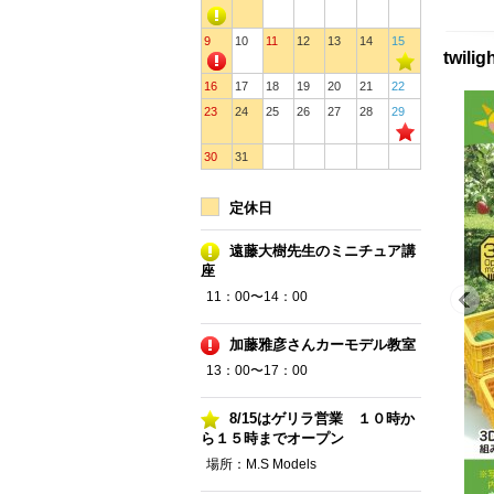
9
10
11
12
13
14
15
twil
16
17
18
19
20
21
22
23
24
25
26
27
28
29
30
31
定休日
遠藤大樹先生のミニチュア講
座
11：00〜14：00
加藤雅彦さんカーモデル教室
13：00〜17：00
8/15はゲリラ営業 １０時か
ら１５時までオープン
場所：M.S Models