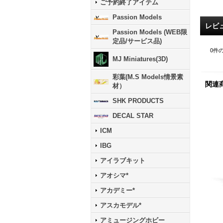
ご予約終了アイテム
Passion Models
レビ
Passion Models (WEB限
定品/サービス品)
0
件
MJ Miniatures(3D)
彩葉(M.S Models情景素
関連
材）
SHK PRODUCTS
DECAL STAR
ICM
IBG
アイラブキット
アオシマ*
アカデミー*
アスカモデル*
アミュージングホビー