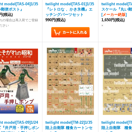
ght model[TAS-04]1/35
twilight model[TAS-01]1/35
twilight model[T
い郵便ポスト』
『レトロな 、かき氷機』エ
スケール『丸い郵
0円
(税込)
ッチングパーツセット
[
メーカー絶版
]
990円
(税込)
1,650円
(税込)
れの場合は再入荷でご登録
ださい
×
ght model[TAS-09]1/24
twilight model[TM-22]1/35
twilight model[T
ズ『井戸用・手押しポン
陸上自衛隊 糧食カートンセ
陸上自衛隊 糧食