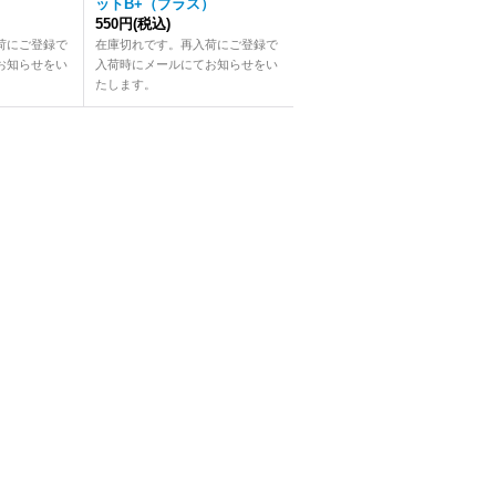
ットB+（プラス）
550円
(税込)
荷にご登録で
在庫切れです。再入荷にご登録で
お知らせをい
入荷時にメールにてお知らせをい
たします。