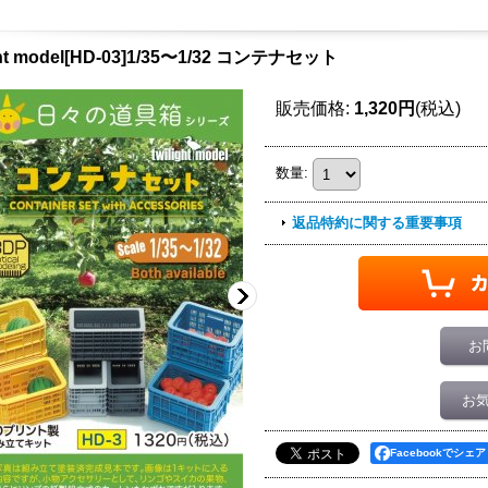
ight model[HD-03]1/35〜1/32 コンテナセット
販売価格
:
1,320円
(税込)
数量
:
返品特約に関する重要事項
お
お
Facebookでシェア