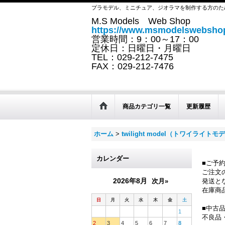
プラモデル、ミニチュア、ジオラマを制作する方のた
M.S Models Web Shop
https://www.msmodelswebshop
営業時間：9：00～17：00
定休日：日曜日・月曜日
TEL：029-212-7475
FAX：029-212-7476
商品カテゴリ一覧
更新履歴
ホーム
>
twilight model（トワイライトモ
カレンダー
■ご予
ご注文
2026年8月
次月»
発送と
在庫商
日
月
火
水
木
金
土
■中古
1
不良品
2
3
4
5
6
7
8