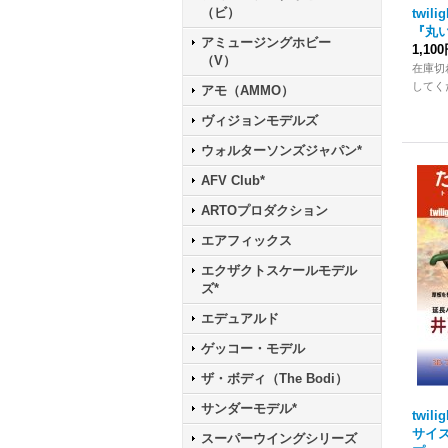
（ビ）
twili
『丸
アミュージングホビー
1,10
（V）
在庫切
してく
アモ（AMMO）
ヴィジョンモデルズ
ウォルターソンズジャパン*
AFV Club*
ARTOプロダクション
エアフィックス
エクザクトスケールモデル
ズ*
エデュアルド
ゲッコー・モデル
ザ・ボディ（The Bodi）
サンダーモデル*
twili
サイ
スーパーウイングシリーズ