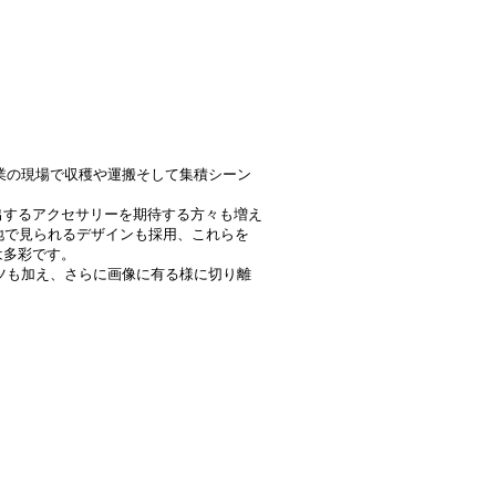
業の現場で収穫や運搬そして集積シーン
出するアクセサリーを期待する方々も増え
地で見られるデザインも採用、これらを
は多彩です。
ツも加え、さらに画像に有る様に切り離