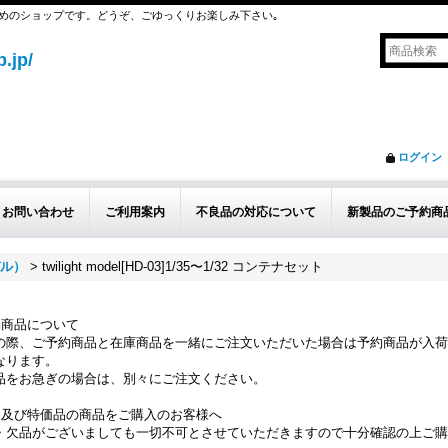
めのショップです。どうぞ、ごゆっくりお楽しみ下さい｡
.jp/
ログイン
お問い合わせ
ご利用案内
不良品の対応について
新製品のご予約商
デル）
>
twilight model[HD-03]1/35〜1/32 コンテナセット
約商品について
の際、ご予約商品と在庫商品を一緒にご注文いただいた場合は予約商品が入荷
なります。
品をお急ぎの場合は、別々にご注文ください。
品及び特価品の商品をご購入のお客様へ
・欠品がございましても一切不可とさせていただきますので十分確認の上ご購