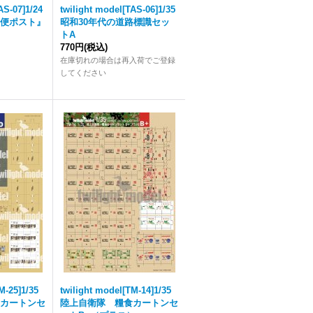
AS-07]1/24
twilight model[TAS-06]1/35
便ポスト』
昭和30年代の道路標識セッ
トA
770円
(税込)
在庫切れの場合は再入荷でご登録
してください
M-25]1/35
twilight model[TM-14]1/35
カートンセ
陸上自衛隊 糧食カートンセ