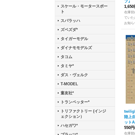
プ』
スケール・モータースポー
1,65
ト
在庫切
ていた
スパラッハ
お知ら
ズベズダ*
タイガーモデル
ダイナモモデルズ
タコム
タミヤ*
ダス・ヴェルク
T-MODEL
童友社*
トランペッター*
トリファクトリー (インジ
twili
ェクション）
陸上
ットA
ハセガワ*
550円
在庫切
プラッツ*