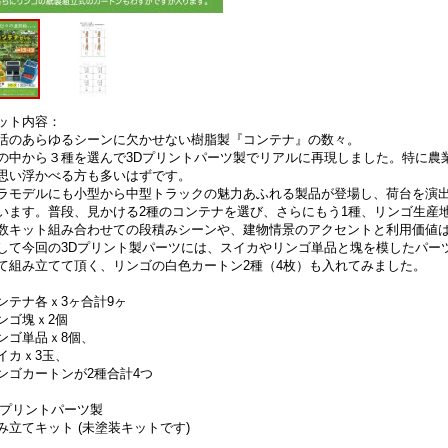
ット内容：
活のあらゆるシーンに欠かせない樹脂製『コンテナ』の数々。
の中から３種を選んで3Dプリントパーツ製でリアルに再現しました。特に農
思い浮かべる方も多いはずです。
ラモデルにも小型から中型トラックの魅力あふれる製品が登場し、荷台を演
います。普段、見かける2種のコンテナを選び、さらにもう1種、リンゴ生産
数キット組み合わせての段積みシーンや、建物情景のアクセントと利用価値
して今回の3Dプリント製パーツには、スイカやリンゴ単品と塊を模したパー
て組み立てて頂く、リンゴの白色カートン2種（4枚）も入れてみました。
ンテナ各ｘ3ヶ合計9ヶ
ンゴ塊ｘ2個
ンゴ単品ｘ8個、
イカｘ3玉、
ンゴカートンが2種合計4つ
Dプリントパーツ製
み立てキット (未塗装キットです)