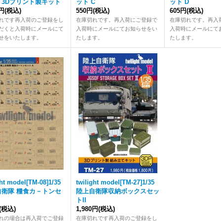
 3Dプリント製キット
ット C
ット D
0円
(税込)
550円
(税込)
605円
(税込)
れです再入荷のご登録をし
在庫切れです。再入荷にご登録で
在庫切れです。再入
だくと入荷時にメールにて
入荷時にメールにてお知らせをい
入荷時にメールにて
せをいたします。
たします。
たします。
ght model[TM-08]1/35
twilight model[TM-27]1/35
自衛隊 糧食カ－トンセ
陸上自衛隊収納ボックスセッ
トII
(税込)
1,980円
(税込)
れの場合は再入荷でご登録
在庫切れです再入荷のご登録をし