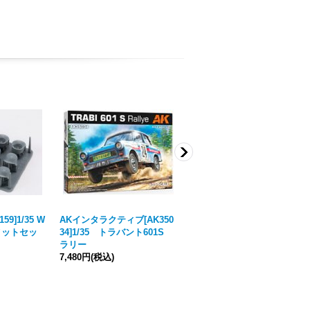
159]1/35 W
AKインタラクティブ[AK350
twilight model[HD-01]1/35
ルメットセッ
34]1/35 トラバント601S
夏野菜と果物の カートン セ
ラリー
ット
7,480円
(税込)
605円
(税込)