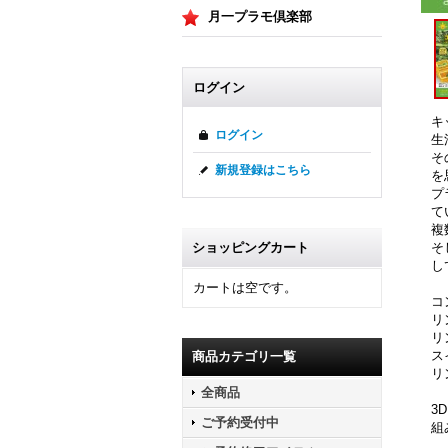
月一プラモ倶楽部
ログイン
キ
ログイン
生
そ
新規登録はこちら
を
プ
て
複
そ
ショッピングカート
し
カートは空です。
コ
リ
リ
ス
商品カテゴリ一覧
リ
全商品
3
ご予約受付中
組