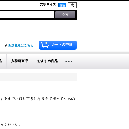
文字サイズ
:
0
カートの中身
新規登録はこちら
品
入荷済商品
おすすめ商品
するまでお取り置きになり全て揃ってからの
入ください。