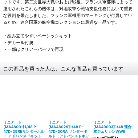
ットです。第二次世界大戦中および戦後、フランス軍部隊によって
運用されたこれらの機体は、対地攻撃や戦術支援任務において重要
な役割を果たしました。フランス軍機用のマーキングが付属してい
るため、連合国軍の航空機コレクションに最適な一品です。
・組み立てやすいベーシックキット
・デカール付属
・一部はクリアーパーツで再現
この商品を買った人は、こんな商品も買っています
ミニアート
ミニアート
ミニアート
[MA48001]1/48 P-
[MA48029]1/48 P-
[MA49003]1/48 連合
47D-25REサンダーボル
47D-30RA サンダーボ
軍ジェリカンWWII
ト アドバンスドキット
ルト アドバンスドキッ