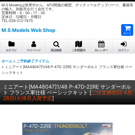
M.S Modelsは世界中から、AFV関係の模型、ディティールアップパーツ、書籍等
の輸入、卸販売を行う会社です。
営業時間：9：00～17：00
定休日：日曜日・月曜日
TEL:029-212-7475
M.S Models Web Shop
カート
カテゴリ
マイページ
商品検索
ご利用案内
カレンダー
ログイン
ホーム
>
ご予約終了アイテム
>
ミニアート[MA48047]1/48 P-47D-22RE サンダーボルト フランス軍仕様 ベー
シックキット
ミニアート[MA48047]1/48 P-47D-22RE サンダーボル
ト フランス軍仕様 ベーシックキット
[
ご注文締切日 4月
28日(火)8月入荷予定
]