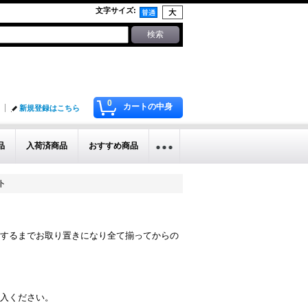
文字サイズ
:
0
カートの中身
新規登録はこちら
品
入荷済商品
おすすめ商品
ト
するまでお取り置きになり全て揃ってからの
入ください。