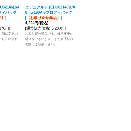
2146]1/4
エデュアルド [EDU82148]1/4
エデュアルド [EDU82149]1/4
プロフィパック
8 Fw190A-6プロフィパック
8 Fw190A-5 プロフィパック
品】
]
[
【お取り寄せ商品】
]
[
【お取り寄せ商品】
]
4,224円
(税込)
7,832円
(税込)
,170円
]
[
通常販売価格
:
5,280円
]
[
通常販売価格
:
9,790円
]
。価格変更の
お取り寄せ商品です。価格変更の
お取り寄せ商品です。価格変更の
また在庫切れ
場合がございます。また在庫切れ
場合がございます。また在庫切れ
。
の際はご容赦下さい。
の際はご容赦下さい。