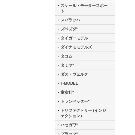
スケール・モータースポー
ト
スパラッハ
ズベズダ*
タイガーモデル
ダイナモモデルズ
タコム
タミヤ*
ダス・ヴェルク
T-MODEL
童友社*
トランペッター*
トリファクトリー (インジ
ェクション）
ハセガワ*
プラッツ*