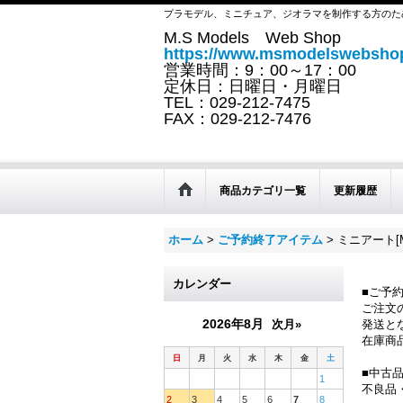
プラモデル、ミニチュア、ジオラマを制作する方のた
M.S Models Web Shop
https://www.msmodelswebshop
営業時間：9：00～17：00
定休日：日曜日・月曜日
TEL：029-212-7475
FAX：029-212-7476
商品カテゴリ一覧
更新履歴
ホーム
>
ご予約終了アイテム
>
ミニアート[M
カレンダー
■ご予
ご注文
2026年8月
次月»
発送と
在庫商
日
月
火
水
木
金
土
■中古
1
不良品
2
3
4
5
6
7
8