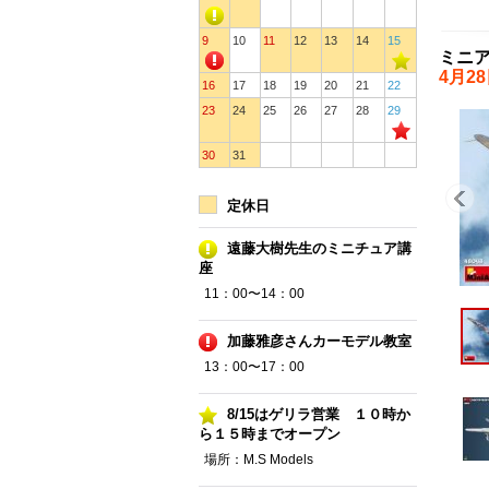
9
10
11
12
13
14
15
ミニア
4月2
16
17
18
19
20
21
22
23
24
25
26
27
28
29
30
31
定休日
遠藤大樹先生のミニチュア講
座
11：00〜14：00
加藤雅彦さんカーモデル教室
13：00〜17：00
8/15はゲリラ営業 １０時か
ら１５時までオープン
場所：M.S Models