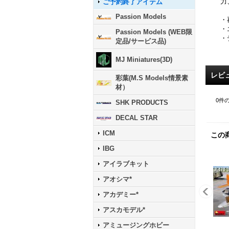
力
ご予約終了アイテム
Passion Models
・
・
Passion Models (WEB限
・
定品/サービス品)
MJ Miniatures(3D)
レビ
彩葉(M.S Models情景素
材）
0
件
SHK PRODUCTS
DECAL STAR
ICM
この
IBG
アイラブキット
アオシマ*
アカデミー*
アスカモデル*
アミュージングホビー