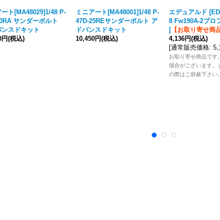
ト[MA48029]1/48 P-
ミニアート[MA48001]1/48 P-
エデュアルド [EDU8
-30RA サンダーボルト
47D-25REサンダーボルト ア
8 Fw190A-2
バンスドキット
ドバンスドキット
[
【お取り寄せ商
50円
(税込)
10,450円
(税込)
4,136円
(税込)
[
通常販売価格
:
5
お取り寄せ商品です
場合がございます。
の際はご容赦下さい