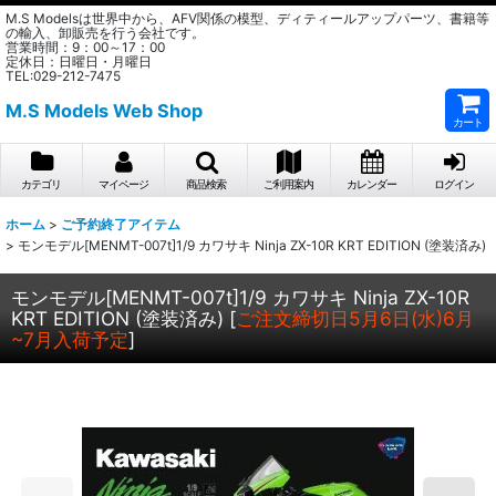
M.S Modelsは世界中から、AFV関係の模型、ディティールアップパーツ、書籍等
の輸入、卸販売を行う会社です。
営業時間：9：00～17：00
定休日：日曜日・月曜日
TEL:029-212-7475
M.S Models Web Shop
カート
カテゴリ
マイページ
商品検索
ご利用案内
カレンダー
ログイン
ホーム
>
ご予約終了アイテム
>
モンモデル[MENMT-007t]1/9 カワサキ Ninja ZX-10R KRT EDITION (塗装済み)
モンモデル[MENMT-007t]1/9 カワサキ Ninja ZX-10R
KRT EDITION (塗装済み)
[
ご注文締切日5月6日(水)6月
~7月入荷予定
]