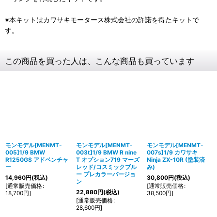
※本キットはカワサキモータース株式会社の許諾を得たキットで
す。
この商品を買った人は、こんな商品も買っています
モンモデル[MENMT-
モンモデル[MENMT-
モンモデル[MENMT-
005]1/9 BMW
003t]1/9 BMW R nine
007s]1/9 カワサキ
R1250GS アドベンチャ
T オプション719 マーズ
Ninja ZX-10R (塗装済
ー
レッド/コスミックブル
み)
ー プレカラーバージョ
14,960
円
(税込)
30,800
円
(税込)
ン
[
通常販売価格
:
[
通常販売価格
:
22,880
円
(税込)
18,700
円
]
38,500
円
]
[
通常販売価格
:
28,600
円
]