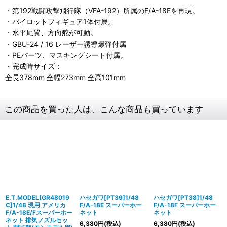
・第192戦闘攻撃飛行隊（VFA-192）所属のF/A-18Eを再現。
・パイロットフィギュア1体付属。
・水平尾翼、方向舵が可動。
・GBU-24 / 16 レーザー誘導爆弾付属
・PEパーツ、マスキングシート付属。
・完成時サイズ：
全長378mm 全幅273mm 全高101mm
この商品を買った人は、こんな商品も買っています
E.T.MODEL[GR48019
ハセガワ[PT39]1/48
ハセガワ[PT38]1/48
C]1/48 現用 アメリカ
F/A-18E スーパーホー
F/A-18F スーパーホー
F/A-18E/Fスーパーホー
ネット
ネット
ネット 排気ノズルセッ
6,380
円
(税込)
6,380
円
(税込)