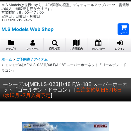
M.S Modelsは世界中から、AFV関係の模型、ディティールアップパーツ、書籍等
の輸入、卸販売を行う会社です。
営業時間：9：00～17：00
定休日：日曜日・月曜日
TEL:029-212-7475
M.S Models Web Shop
カート
カテゴリ
マイページ
商品検索
ご利用案内
カレンダー
ログイン
ホーム
>
ご予約終了アイテム
>
モンモデル[MENLS-023]1/48 F/A-18E スーパーホーネット「ゴールデン・ド
ラゴン」
モンモデル[MENLS-023]1/48 F/A-18E スーパーホーネ
ット「ゴールデン・ドラゴン」
[
ご注文締切日5月6日
(水)6月~7月入荷予定
]