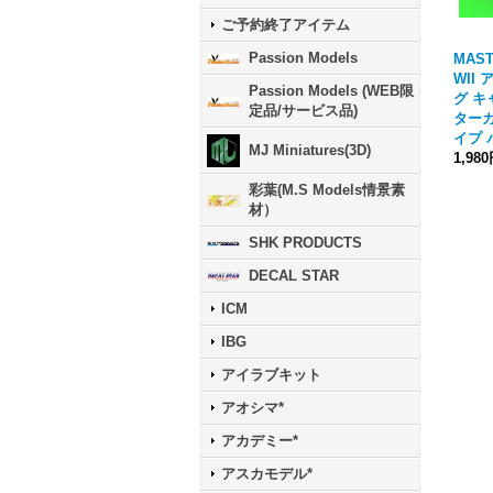
ご予約終了アイテム
Passion Models
MAST
WII
Passion Models (WEB限
グ 
定品/サービス品)
ターカ
イプ 
MJ Miniatures(3D)
1,98
彩葉(M.S Models情景素
材）
SHK PRODUCTS
DECAL STAR
ICM
IBG
アイラブキット
アオシマ*
アカデミー*
アスカモデル*