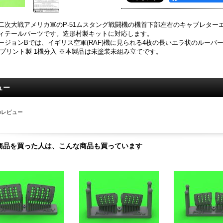
二次大戦アメリカ軍のP-51ムスタング戦闘機の機首下部左右のキャブレター
ィテールパーツです。造形村製キットに対応します。
ージョンBでは、イギリス空軍(RAF)機に見られる4枚の長いエラ状のルー
Dプリント製 1機分入 ※本製品は未塗装未組み立てです。
ュー
のレビュー
商品を買った人は、こんな商品も買っています