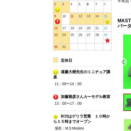
不良品
2
3
4
5
6
7
8
9
10
11
12
13
14
15
MAS
バータ
16
17
18
19
20
21
22
23
24
25
26
27
28
29
30
31
定休日
遠藤大樹先生のミニチュア講
座
11：00〜14：00
加藤雅彦さんカーモデル教室
13：00〜17：00
8/15はゲリラ営業 １０時か
ら１５時までオープン
場所：M.S Models