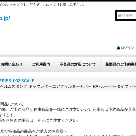
めのショップです。どうぞ、ごゆっくりお楽しみ下さい｡
.jp/
ログイン
お問い合わせ
ご利用案内
不良品の対応について
新製品のご予約商
ERIES 1:32 SCALE
I アメリカ P-51ムスタング キャブレターエアフィルターカバー RAFルーバータイプ 
約商品について
の際、ご予約商品と在庫商品を一緒にご注文いただいた場合は予約商品が入荷
なります。
品をお急ぎの場合は、別々にご注文ください。
品及び特価品の商品をご購入のお客様へ