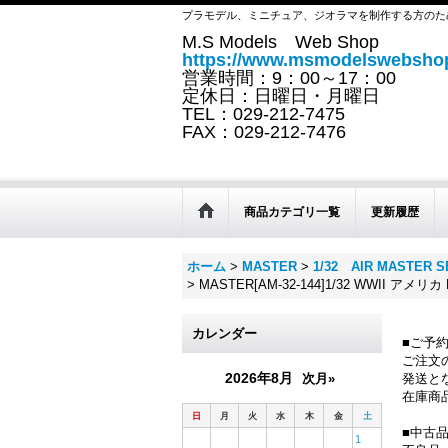
プラモデル、ミニチュア、ジオラマを制作する方のた
M.S Models Web Shop
https://www.msmodelswebshop
営業時間：9：00～17：00
定休日：日曜日・月曜日
TEL：029-212-7475
FAX：029-212-7476
商品カテゴリ一覧
更新履歴
ホーム
>
MASTER
>
1/32 AIR MASTER S
>
MASTER[AM-32-144]1/32 WWI
カレンダー
■ご予
ご注文
2026年8月
次月»
発送と
在庫商
日
月
火
水
木
金
土
■中古
1