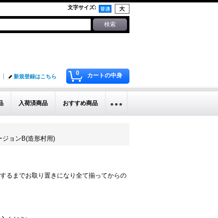
文字サイズ
:
0
カートの中身
新規登録はこちら
品
入荷済商品
おすすめ商品
バージョンB(造形村用)
するまでお取り置きになり全て揃ってからの