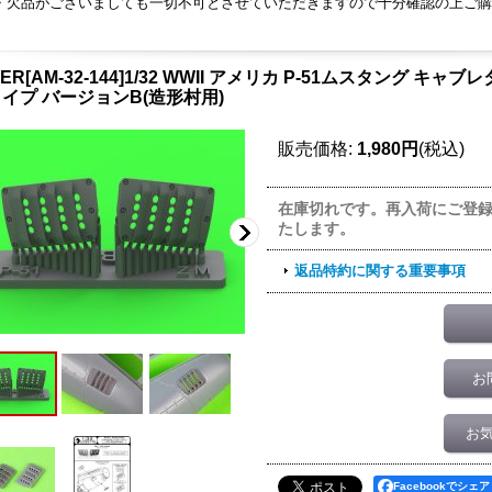
・欠品がございましても一切不可とさせていただきますので十分確認の上ご購
TER[AM-32-144]1/32 WWII アメリカ P-51ムスタング 
イプ バージョンB(造形村用)
販売価格
:
1,980円
(税込)
在庫切れです。再入荷にご登
たします。
返品特約に関する重要事項
お
お
Facebookでシェア