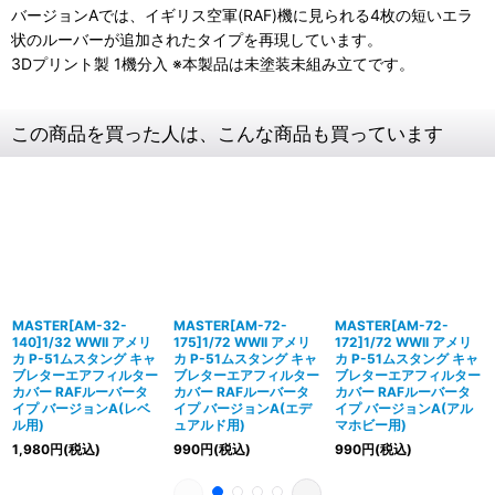
バージョンAでは、イギリス空軍(RAF)機に見られる4枚の短いエラ
状のルーバーが追加されたタイプを再現しています。
3Dプリント製 1機分入 ※本製品は未塗装未組み立てです。
この商品を買った人は、こんな商品も買っています
MASTER[AM-32-
MASTER[AM-72-
MASTER[AM-72-
140]1/32 WWII アメリ
175]1/72 WWII アメリ
172]1/72 WWII アメリ
カ P-51ムスタング キャ
カ P-51ムスタング キャ
カ P-51ムスタング キャ
ブレターエアフィルター
ブレターエアフィルター
ブレターエアフィルター
カバー RAFルーバータ
カバー RAFルーバータ
カバー RAFルーバータ
イプ バージョンA(レベ
イプ バージョンA(エデ
イプ バージョンA(アル
ル用)
ュアルド用)
マホビー用)
1,980
円
(税込)
990
円
(税込)
990
円
(税込)