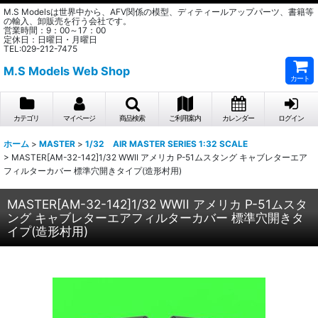
M.S Modelsは世界中から、AFV関係の模型、ディティールアップパーツ、書籍等
の輸入、卸販売を行う会社です。
営業時間：9：00～17：00
定休日：日曜日・月曜日
TEL:029-212-7475
M.S Models Web Shop
カート
カテゴリ
マイページ
商品検索
ご利用案内
カレンダー
ログイン
ホーム
>
MASTER
>
1/32 AIR MASTER SERIES 1:32 SCALE
>
MASTER[AM-32-142]1/32 WWII アメリカ P-51ムスタング キャブレターエア
フィルターカバー 標準穴開きタイプ(造形村用)
MASTER[AM-32-142]1/32 WWII アメリカ P-51ムスタ
ング キャブレターエアフィルターカバー 標準穴開きタ
イプ(造形村用)