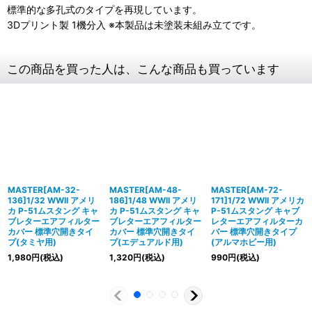
標準的な多孔式のタイプを再現しています。
3Dプリント製 1機分入 ※本製品は未塗装未組み立てです。
この商品を買った人は、こんな商品も買っています
MASTER[AM-32-
MASTER[AM-48-
MASTER[AM-72-
136]1/32 WWII アメリ
186]1/48 WWII アメリ
171]1/72 WWII アメリカ
カ P-51ムスタング キャ
カ P-51ムスタング キャ
P-51ムスタング キャブ
ブレターエアフィルター
ブレターエアフィルター
レターエアフィルターカ
カバー 標準穴開きタイ
カバー 標準穴開きタイ
バー 標準穴開きタイプ
プ(タミヤ用)
プ(エデュアルド用)
(アルマホビー用)
1,980
円
(税込)
1,320
円
(税込)
990
円
(税込)