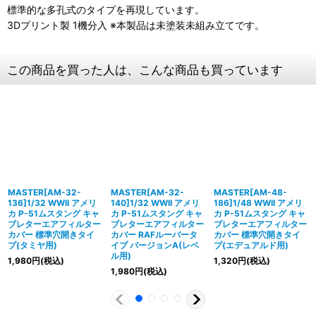
標準的な多孔式のタイプを再現しています。
3Dプリント製 1機分入 ※本製品は未塗装未組み立てです。
この商品を買った人は、こんな商品も買っています
MASTER[AM-32-
MASTER[AM-32-
MASTER[AM-48-
136]1/32 WWII アメリ
140]1/32 WWII アメリ
186]1/48 WWII アメリ
カ P-51ムスタング キャ
カ P-51ムスタング キャ
カ P-51ムスタング キャ
ブレターエアフィルター
ブレターエアフィルター
ブレターエアフィルター
カバー 標準穴開きタイ
カバー RAFルーバータ
カバー 標準穴開きタイ
プ(タミヤ用)
イプ バージョンA(レベ
プ(エデュアルド用)
ル用)
1,980
円
(税込)
1,320
円
(税込)
1,980
円
(税込)